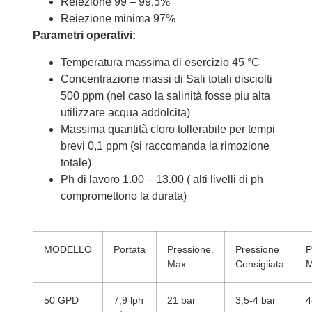
Reiezione 99 – 99,5%
Reiezione minima 97%
Parametri operativi:
Temperatura massima di esercizio 45 °C
Concentrazione massi di Sali totali disciolti
500 ppm (nel caso la salinità fosse piu alta
utilizzare acqua addolcita)
Massima quantità cloro tollerabile per tempi
brevi 0,1 ppm (si raccomanda la rimozione
totale)
Ph di lavoro 1.00 – 13.00 ( alti livelli di ph
compromettono la durata)
MODELLO
Portata
Pressione.
Pressione
P
Max
Consigliata
M
50 GPD
7,9 lph
21 bar
3,5-4 bar
4