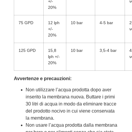
+/-
v
20%
75 GPD
12 lph
10 bar
4-5 bar
2
+/-
v
20%
125 GPD
15,8
10 bar
3,5-4 bar
4
lph +/-
v
20%
Avvertenze e precauzioni:
Non utilizzare l’acqua prodotta dopo aver
inserito la membrana nuova. Buttare i primi
30 litri di acqua in modo da eliminare tracce
del prodotto nocivo in cui viene conservata
la membrana.
Non usare l’acqua prodotta dalla membrana