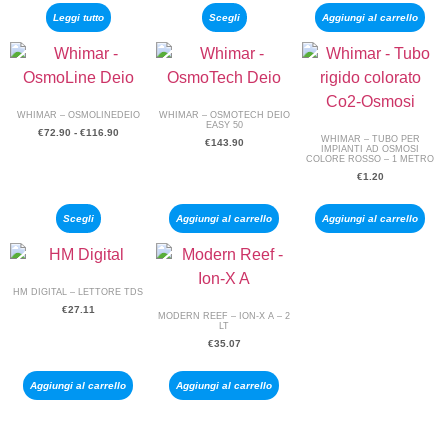
Leggi tutto
Scegli
Aggiungi al carrello
WHIMAR – OSMOLINEDEIO
WHIMAR – OSMOTECH DEIO
EASY 50
€
72.90
-
€
116.90
WHIMAR – TUBO PER
€
143.90
IMPIANTI AD OSMOSI
COLORE ROSSO – 1 METRO
€
1.20
Scegli
Aggiungi al carrello
Aggiungi al carrello
HM DIGITAL – LETTORE TDS
€
27.11
MODERN REEF – ION-X A – 2
LT
€
35.07
Aggiungi al carrello
Aggiungi al carrello