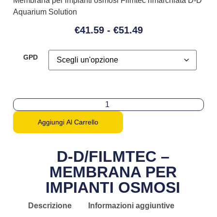
Membrana per impianti osmosi Filmtec rimarchiata D-D
Aquarium Solution
€
41.59
-
€
51.49
GPD
Aggiungi Al Carrello
D-D/FILMTEC –
MEMBRANA PER
IMPIANTI OSMOSI
Descrizione
Informazioni aggiuntive