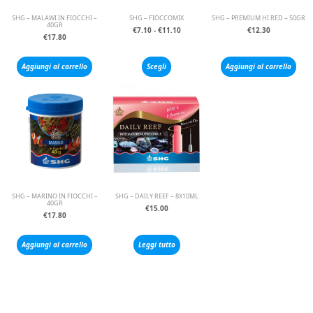
SHG – MALAWI IN FIOCCHI –
SHG – FIOCCOMIX
SHG – PREMIUM HI RED – 50GR
40GR
€
7.10
-
€
11.10
€
12.30
€
17.80
Aggiungi al carrello
Scegli
Aggiungi al carrello
SHG – MARINO IN FIOCCHI –
SHG – DAILY REEF – 8X10ML
40GR
€
15.00
€
17.80
Aggiungi al carrello
Leggi tutto