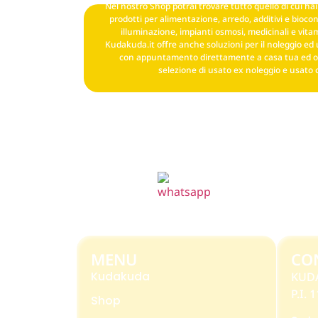
Nel nostro Shop potrai trovare tutto quello di cui hai 
prodotti per alimentazione, arredo, additivi e biocond
illuminazione, impianti osmosi, medicinali e vitam
Kudakuda.it offre anche soluzioni per il noleggio ed 
con appuntamento direttamente a casa tua ed o
selezione di usato ex noleggio e usato 
MENU
CO
Kudakuda
KUD
P.I.
Shop