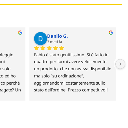
Danilo G.
3 mesi fa
leggio 
Fabio è stato gentilissimo. Si è fatto in 
H
oi 
quattro per farmi avere velocemente 
c
 solo 
un prodotto  che non aveva disponibile 
p
to ed ho 
ma solo “su ordinazione”, 
G
sco perché 
aggiornandomi costantemente sullo 
pagate? Un 
stato dell’ordine. Prezzo competitivo!!
ai un 