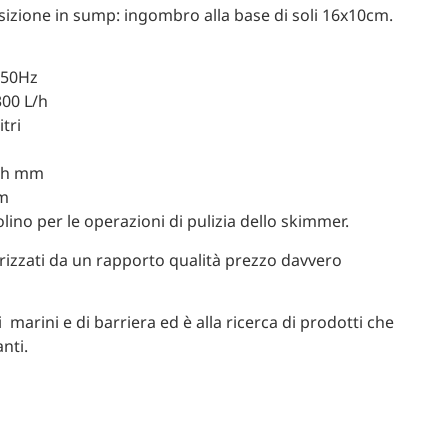
sizione in sump: ingombro alla base di soli 16x10cm.
 50Hz
300 L/h
tri
49h mm
cm
lino per le operazioni di pulizia dello skimmer.
izzati da un rapporto qualità prezzo davvero
 marini e di barriera ed è alla ricerca di prodotti che
nti.