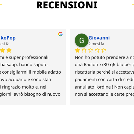
RECENSIONI
koPop
Giovanni
esi fa
2 mesi fa
mi e super professionali.
Non ho potuto prendere a no
hatsapp, hanno saputo 
una Radion xr30 g6 blu per p
 consigliarmi il mobile adatto 
riscattarla perché si accettava
ovo acquario e sono stati 
pagamenti con carta di credi
Li ringrazio molto e, nei 
annullato l’ordine ! Non capi
giorni, avrò bisogno di nuovo 
non si accettano le carte pre
po deluso e non credo farò m
ordine