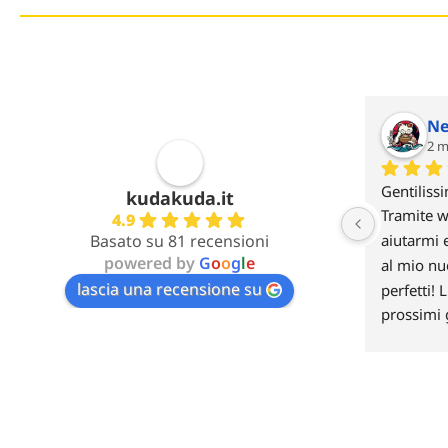
Ne
2 m
Gentilissi
kudakuda.it
Tramite w
4.9
Basato su 81 recensioni
aiutarmi e
powered by
G
o
o
g
l
e
al mio nu
lascia una recensione su
perfetti! 
prossimi 
di voi :)