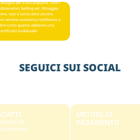
bisogno per il tuo acquario. Tutti i
izionatori, balling set, filtraggio,
ine, test e tanto altro ancora.
un servizio assistenza telefonico o
ltre tutto questo abbiamo una
certificato kudakuda!
SEGUICI SUI SOCIAL
NTATTI
METODI DI
PAGAMENTO
AKUDA SRL
 11569590968