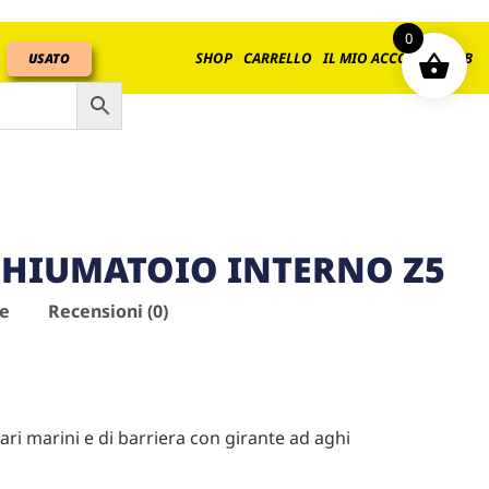
0
SHOP
CARRELLO
IL MIO ACCOUNT
B2B
USATO
CHIUMATOIO INTERNO Z5
ve
Recensioni (0)
ri marini e di barriera con girante ad aghi