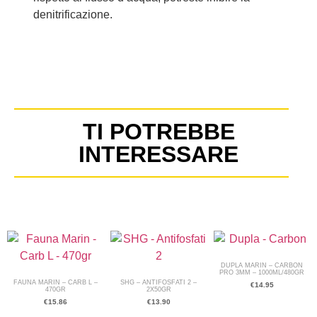
denitrificazione.
TI POTREBBE
INTERESSARE
DUPLA MARIN – CARBON
PRO 3MM – 1000ML/480GR
FAUNA MARIN – CARB L –
SHG – ANTIFOSFATI 2 –
€
14.95
470GR
2X50GR
€
15.86
€
13.90