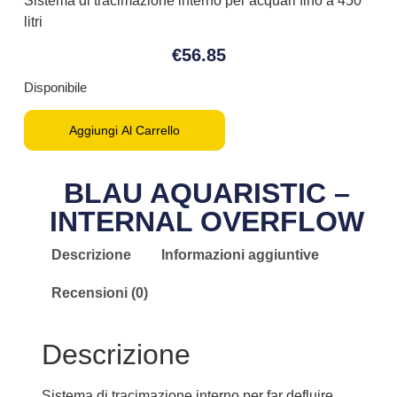
Sistema di tracimazione interno per acquari fino a 450
litri
€
56.85
Disponibile
Aggiungi Al Carrello
BLAU AQUARISTIC –
INTERNAL OVERFLOW
Descrizione
Informazioni aggiuntive
Recensioni (0)
Descrizione
Sistema di tracimazione interno per far defluire