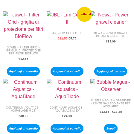
In offerta!
JBL – LIM COLLECT II
NEWA – POWER GRAVEL
CLEANER – PGR 1000
€
11.50
€
5.75
€
34.99
JUWEL – FILTER GRID –
GRIGLIA DI PROTEZIONE
PER FILTRI BIOFLOW
€
12.55
Aggiungi al carrello
Aggiungi al carrello
Aggiungi al carrello
BUBBLE MAGUS – OBSERVER
– LENTE GALLEGGIANTE PER
ACQUARIO
CONTINUUM AQUATICS –
CONTINUUM AQUATICS –
AQUABLADE-M 24″
AQUABLADE-M 15″
€
13.55
-
€
18.25
€
39.00
€
24.90
Aggiungi al carrello
Aggiungi al carrello
Scegli