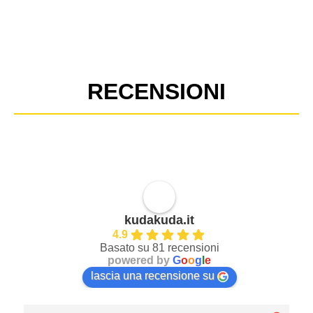
RECENSIONI
kudakuda.it
4.9
Basato su 81 recensioni
powered by
G
o
o
g
l
e
lascia una recensione su