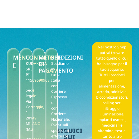
Nel nostro Shop
potrai trovare
MENU
CONTATTI
METODI
SPEDIZIONI
tutto quello di cui
DI
KUDAKUDA
Spediamo
hai bisogno per il
SRL
in
PAGAMENTO
tuo acquario.
P.I.
tutta
Tutti i prodotti
F.A.Q. Noleggio
Il mio account
Punti stella reward
Privacy policy
Termini e condizioni di vendita
11569590968
Italia
per
con
alimentazione,
Sede
Corriere
arredo, additivi e
legale
Espresso
biocondizionatori,
Via
o
balling set,
Correggio,
con
filtraggio,
1
Corriere
illuminazione,
20149
Nazionale.
impianti osmosi,
MILANO
Eventuali
medicinali e
(MI)
SEGUICI
spedizioni
vitamine, test e
SUI
effetuate
tanto altro