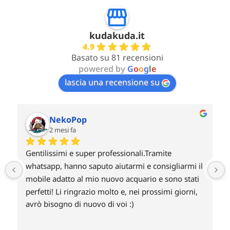
kudakuda.it
4.9
Basato su 81 recensioni
powered by
G
o
o
g
l
e
lascia una recensione su
Giovanni
2 mesi fa
Non ho potuto prendere a noleggio una Radion 
 
xr30 g6 blu per poi riscattarla perché si accettava 
solo pagamenti con carta di credito ed ho 
annullato l’ordine ! Non capisco perché non si 
accettano le carte prepagate? Un po deluso e non 
credo farò mai un ordine