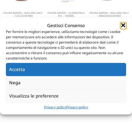
FAUNA MARIN – BALLING SALT
FAUNA MARIN – ELEMENTALS
FAUNA MARIN – BALLING SALT
– CALCIUM MIX
KH – 1000ML
– MAGNESIUM MIX
€
14.90
-
€
40.89
€
20.90
€
14.90
-
€
40.89
Gestisci Consenso
Per fornire le migliori esperienze, utilizziamo tecnologie come i cookie
Scegli
Aggiungi al carrello
Scegli
per memorizzare e/o accedere alle informazioni del dispositivo. Il
consenso a queste tecnologie ci permetterà di elaborare dati come il
comportamento di navigazione o ID unici su questo sito. Non
acconsentire o ritirare il consenso può influire negativamente su alcune
caratteristiche e funzioni.
Accetta
Nega
FAUNA MARIN – MINS – 100ML
DELTEC – AQUA CROWN
PHOSPHATADSORBER – 500ML
€
18.48
Visualizza le preferenze
€
37.94
Privacy policy
Privacy policy
Aggiungi al carrello
Aggiungi al carrello