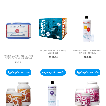
FAUNA MARIN – BALLING
FAUNA MARIN – ELEMENTALS
LIGHT SET
CA+SR – 1000ML
FAUNA MARIN – AQUAHOME
€
110.16
€
20.90
TEST PO4 50 MISURAZIONI
€
37.01
Aggiungi al carrello
Aggiungi al carrello
Aggiungi al carrello