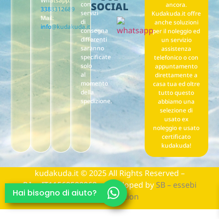
Whatsapp:
con
SOCIAL
ancora.
3388312689
servizi
Kudakuda.it offre
Mail:
di
anche soluzioni
info@kudakuda.it
consegna
per il noleggio ed
differenti
un servizio
saranno
assistenza
specificate
telefonico o con
solo
appuntamento
al
direttamente a
momento
casa tua ed oltre
della
tutto questo
spedizione.
abbiamo una
selezione di
usato ex
noleggio e usato
certificato
kudakuda!
kudakuda.it © 2025 All Rights Reserved –
P.Iva:IT11569590968 – developed by
SB – essebi
Hai bisogno di aiuto?
communication