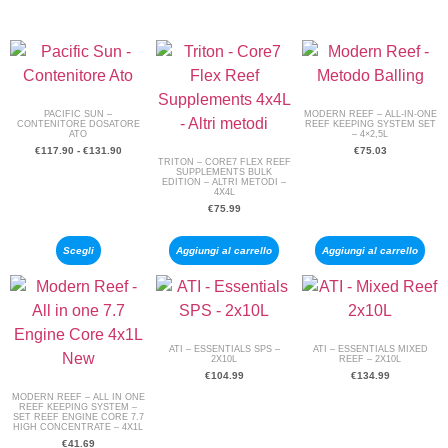
PACIFIC SUN –
MODERN REEF – ALL-IN-ONE
CONTENITORE DOSATORE
REEF KEEPING SYSTEM SET
ATO
– 4×2,5L
€
117.90
-
€
131.90
€
75.03
TRITON – CORE7 FLEX REEF
SUPPLEMENTS BULK
EDITION – ALTRI METODI –
4X4L
€
75.99
Scegli
Aggiungi al carrello
Aggiungi al carrello
ATI – ESSENTIALS SPS –
ATI – ESSENTIALS MIXED
2X10L
REEF – 2X10L
€
104.99
€
134.99
MODERN REEF – ALL IN ONE
REEF KEEPING SYSTEM –
SET REEF ENGINE CORE 7.7
HIGH CONCENTRATE – 4X1L
€
41.69