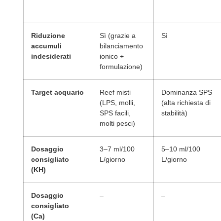
Riduzione
Sì (grazie a
Sì
accumuli
bilanciamento
indesiderati
ionico +
formulazione)
Target acquario
Reef misti
Dominanza SPS
(LPS, molli,
(alta richiesta di
SPS facili,
stabilità)
molti pesci)
Dosaggio
3–7 ml/100
5–10 ml/100
consigliato
L/giorno
L/giorno
(KH)
Dosaggio
–
–
consigliato
(Ca)