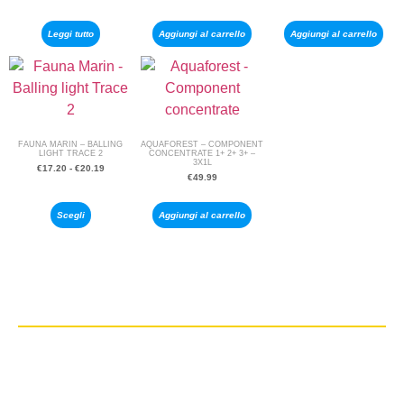
Leggi tutto
Aggiungi al carrello
Aggiungi al carrello
FAUNA MARIN – BALLING
AQUAFOREST – COMPONENT
LIGHT TRACE 2
CONCENTRATE 1+ 2+ 3+ –
3X1L
€
17.20
-
€
20.19
€
49.99
Scegli
Aggiungi al carrello