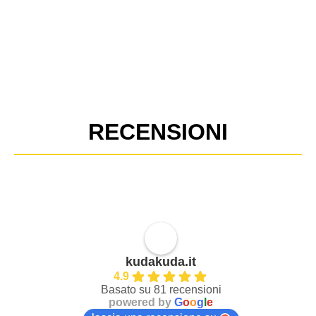
RECENSIONI
kudakuda.it
4.9
Basato su 81 recensioni
powered by
G
o
o
g
l
e