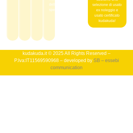
della
selezione di usato
spedizione.
ex noleggio e
usato certificato
kudakuda!
kudakuda.it © 2025 All Rights Reserved –
P.Iva:IT11569590968 – developed by
SB – essebi
communication