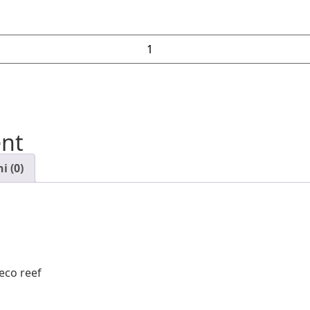
ent
i (0)
eco reef