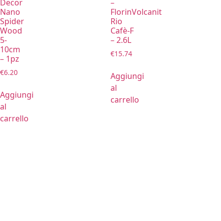
Decor
–
Nano
FlorinVolcanit
Spider
Rio
Wood
Cafè-F
5-
– 2.6L
10cm
€
15.74
– 1pz
€
6.20
Aggiungi
al
Aggiungi
carrello
al
carrello