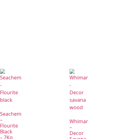
Seachem
–
Whimar
Flourite
–
Black
Decor
– 7Kg
Savana