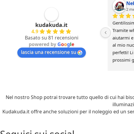
Ne
2 me
Gentilissi
kudakuda.it
Tramite w
4.9
Basato su 81 recensioni
aiutarmi e
powered by
G
o
o
g
l
e
al mio nuo
lascia una recensione su
perfetti! L
prossimi g
di voi :)
Nel nostro Shop potrai trovare tutto quello di cui hai biso
illuminaz
Kudakuda.it offre anche soluzioni per il noleggio ed un s