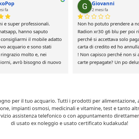
koPop
Giovanni
si fa
2 mesi fa
mi e super professionali.
Non ho potuto prendere a no
hatsapp, hanno saputo 
Radion xr30 g6 blu per poi ris
 consigliarmi il mobile adatto 
perché si accettava solo pag
vo acquario e sono stati 
carta di credito ed ho annulla
i ringrazio molto e, nei 
! Non capisco perché non si a
iorni, avrò bisogno di nuovo 
carte prepagate? Un po delus
credo farò mai un ordine
gno per il tuo acquario. Tutti i prodotti per alimentazione, ar
ione, impianti osmosi, medicinali e vitamine, test e tanto alt
ervizio assistenza telefonico o con appuntamento direttame
di usato ex noleggio e usato certificato kudakuda!