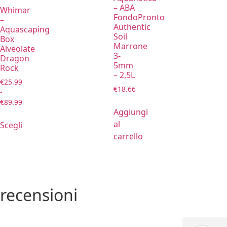
– ABA
Whimar
FondoPronto
–
Authentic
Aquascaping
Soil
Box
Marrone
Alveolate
3-
Dragon
5mm
Rock
– 2,5L
€
25.99
€
18.66
-
€
89.99
Aggiungi
al
Scegli
carrello
recensioni