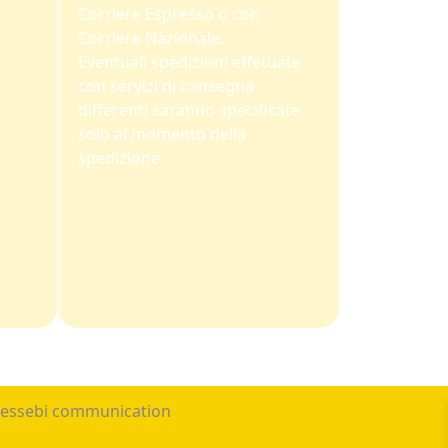
Corriere Espresso o con
Corriere Nazionale.
Eventuali spedizioni effetuate
con servizi di consegna
differenti saranno specificate
solo al momento della
spedizione.
 essebi communication