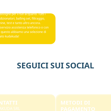
bisogno per il tuo acquario. Tutti i
zionatori, balling set, filtraggio,
ine, test e tanto altro ancora.
 servizio assistenza telefonico o con
o questo abbiamo una selezione di
cato kudakuda!
SEGUICI SUI SOCIAL
NTATTI
METODI DI
PAGAMENTO
AKUDA SRL