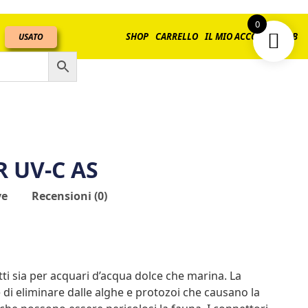
0
SHOP
CARRELLO
IL MIO ACCOUNT
B2B
USATO
R UV-C AS
ve
Recensioni (0)
tti sia per acquari d’acqua dolce che marina. La
e di eliminare dalle alghe e protozoi che causano la