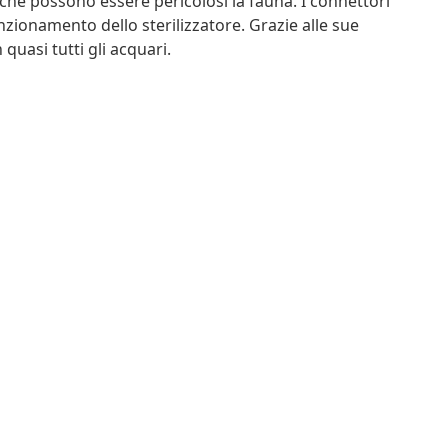
 che possono essere pericolosi la fauna. I connettori
nzionamento dello sterilizzatore. Grazie alle sue
quasi tutti gli acquari.