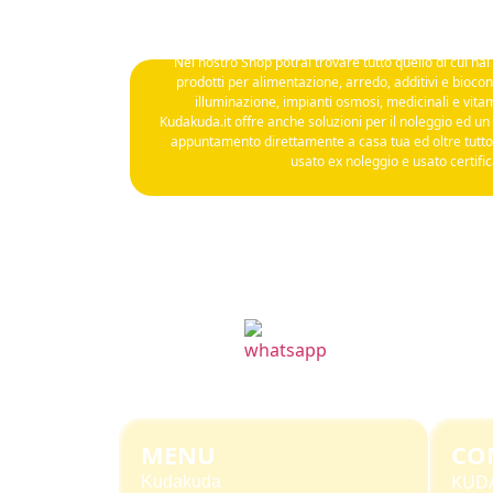
Nel nostro Shop potrai trovare tutto quello di cui hai 
prodotti per alimentazione, arredo, additivi e biocondi
illuminazione, impianti osmosi, medicinali e vitam
Kudakuda.it offre anche soluzioni per il noleggio ed un
appuntamento direttamente a casa tua ed oltre tutt
usato ex noleggio e usato certifi
MENU
CO
KUD
Kudakuda