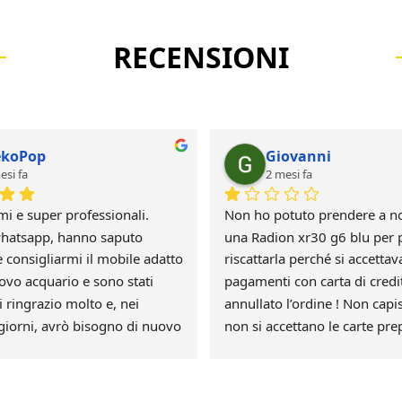
RECENSIONI
koPop
Giovanni
esi fa
2 mesi fa
mi e super professionali.
Non ho potuto prendere a no
hatsapp, hanno saputo 
una Radion xr30 g6 blu per p
 consigliarmi il mobile adatto 
riscattarla perché si accettava
ovo acquario e sono stati 
pagamenti con carta di credi
Li ringrazio molto e, nei 
annullato l’ordine ! Non capi
giorni, avrò bisogno di nuovo 
non si accettano le carte pre
po deluso e non credo farò m
ordine