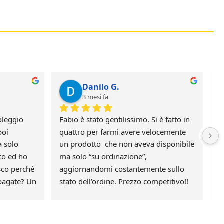
Danilo G.
3 mesi fa
leggio 
Fabio è stato gentilissimo. Si è fatto in 
H
oi 
quattro per farmi avere velocemente 
c
 solo 
un prodotto  che non aveva disponibile 
p
to ed ho 
ma solo “su ordinazione”, 
G
sco perché 
aggiornandomi costantemente sullo 
pagate? Un 
stato dell’ordine. Prezzo competitivo!!
ai un 