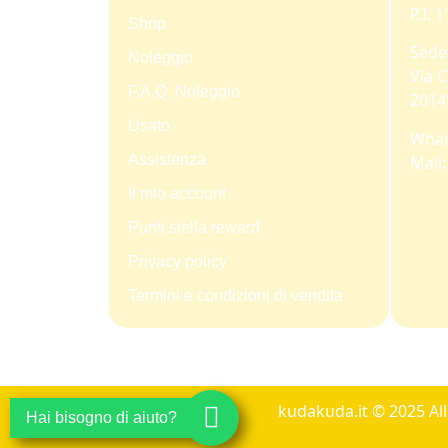
P.I.
Shop
Sede
Noleggio
Via C
F.A.Q. Noleggio
2014
Usato
What
Assistenza
Mail
Il mio account
Punti stella reward
Privacy policy
Termini e condizioni di vendita
kudakuda.it © 2025 Al
Hai bisogno di aiuto?