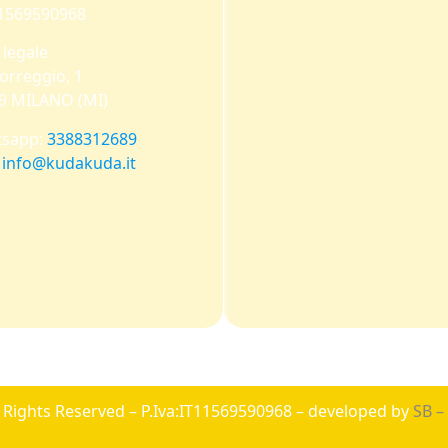
 11569590968
 legale
orreggio, 1
9 MILANO (MI)
sapp:
3388312689
:
info@kudakuda.it
l Rights Reserved – P.Iva:IT11569590968 – developed by
SB –