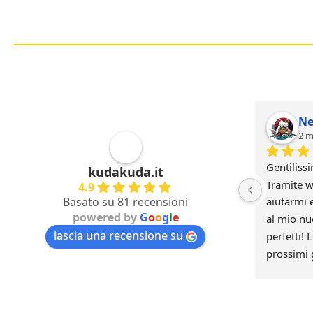
Ne
2 m
Gentilissi
kudakuda.it
Tramite w
4.9
Basato su 81 recensioni
aiutarmi e
powered by
G
o
o
g
l
e
al mio nu
lascia una recensione su
perfetti! 
prossimi 
di voi :)