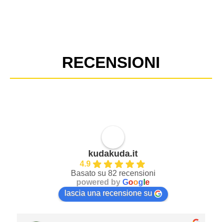
RECENSIONI
kudakuda.it
4.9
Basato su 82 recensioni
powered by
G
o
o
g
l
e
lascia una recensione su