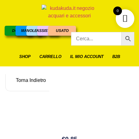
0
DOLCE
MARINO
NOLEGGIO
ASSISTENZA
USATO
SHOP
CARRELLO
IL MIO ACCOUNT
B2B
Torna Indietro
€
0.85