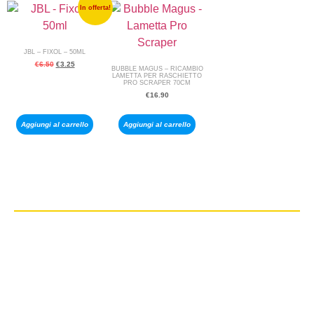
In offerta!
JBL – FIXOL – 50ML
€
6.50
€
3.25
BUBBLE MAGUS – RICAMBIO
LAMETTA PER RASCHIETTO
PRO SCRAPER 70CM
€
16.90
Aggiungi al carrello
Aggiungi al carrello