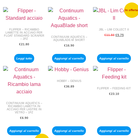
In offerta
FLIPPER – RICAMBIO
JBL – LIM COLLECT II
LAMETTE IN ACCIAIO PER
€
11.50
€
5.75
FLOAT STANDARD SCRAPER
CONTINUUM AQUATICS –
– 2PZ
AQUABLADE-M SHORT
€
21.80
€
16.90
Leggi tutto
Aggiungi al carrello
Aggiungi al carrello
HOBBY – GENIUS
€
36.89
FLIPPER – FEEDING KIT
€
23.10
CONTINUUM AQUATICS –
RICAMBIO LAMETTA IN
ACCIAIO PER LASTRE IN
VETRO – 1PZ
€
6.90
Aggiungi al carrello
Aggiungi al carrello
Aggiungi al carrello