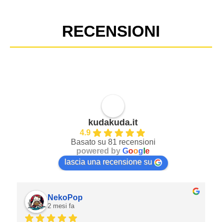
RECENSIONI
kudakuda.it
4.9
Basato su 81 recensioni
powered by
G
o
o
g
l
e
lascia una recensione su
NekoPop
2 mesi fa