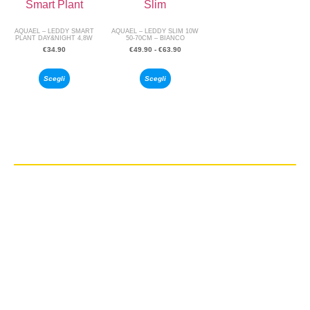
AQUAEL – LEDDY SMART
AQUAEL – LEDDY SLIM 10W
PLANT DAY&NIGHT 4,8W
50-70CM – BIANCO
€
34.90
€
49.90
-
€
63.90
Scegli
Scegli