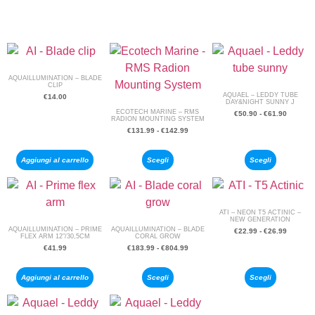
AQUAILLUMINATION – BLADE
CLIP
AQUAEL – LEDDY TUBE
€
14.00
DAY&NIGHT SUNNY J
ECOTECH MARINE – RMS
€
50.90
-
€
61.90
RADION MOUNTING SYSTEM
€
131.99
-
€
142.99
Aggiungi al carrello
Scegli
Scegli
ATI – NEON T5 ACTINIC –
NEW GENERATION
AQUAILLUMINATION – PRIME
AQUAILLUMINATION – BLADE
€
22.99
-
€
26.99
FLEX ARM 12″/30,5CM
CORAL GROW
€
41.99
€
183.99
-
€
804.99
Aggiungi al carrello
Scegli
Scegli