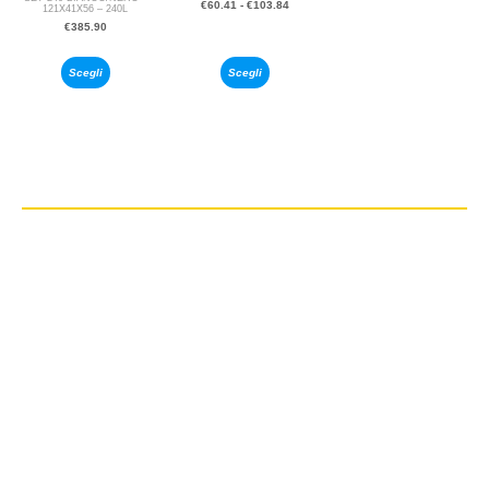
€
60.41
-
€
103.84
121X41X56 – 240L
€
385.90
Scegli
Scegli