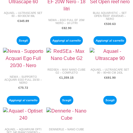
AQUAEL – ULTRASCAPE SET
BLAU AQUARISTIC – SET
60 – 60×30CM 69L
OPEN REEF 45X45X45 –
NERO
NEWA – EGO FULL EF 20W
€
345.89
NERO – 18 LITRI
€
530.63
€
82.90
Scegli
Aggiungi al carrello
Aggiungi al carrello
REDSEA – MAX NANO CUBE
AQUAEL – ULTRASCAPE SET
G2 – COMPLETO
90 – 90×60 CM 243L
NEWA – SUPPORTO
€
1,359.15
€
691.90
ACQUARI EGO FULL 20/30 –
NERO
€
75.72
Aggiungi al carrello
Scegli
Scegli
AQUAEL – AQUARIUM OPTI
DENNERLE – NANO CUBE
SET 240 BIANCO/NERO –