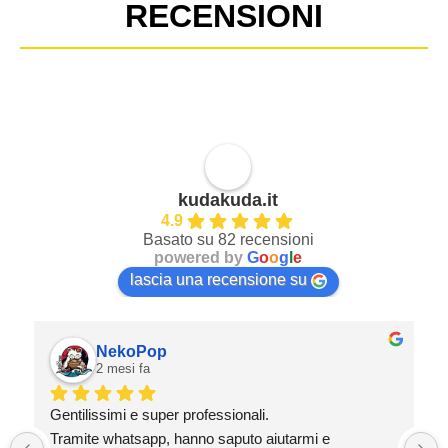
RECENSIONI
kudakuda.it
4.9
Basato su 82 recensioni
powered by
G
o
o
g
l
e
lascia una recensione su
NekoPop
2 mesi fa
Gentilissimi e super professionali.
Tramite whatsapp, hanno saputo aiutarmi e 