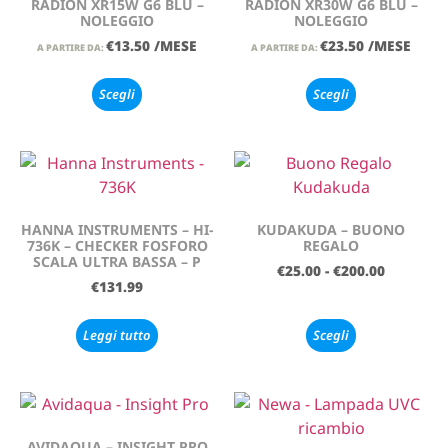
RADION XR15W G6 BLU –
RADION XR30W G6 BLU –
NOLEGGIO
NOLEGGIO
€
13.50
/MESE
€
23.50
/MESE
A PARTIRE DA:
A PARTIRE DA:
Scegli
Scegli
HANNA INSTRUMENTS – HI-
KUDAKUDA – BUONO
736K – CHECKER FOSFORO
REGALO
SCALA ULTRA BASSA – P
€
25.00
-
€
200.00
€
131.99
Leggi tutto
Scegli
AVIDAQUA – INSIGHT PRO