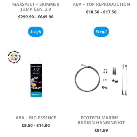
MAXSPECT – SKIMMER
ABA – TOP REPRODUCTION
JUMP GEN. 2.0
€
10.50
-
€
17.50
€
299.90
-
€
649.90
Scegli
Scegli
ABA – BIO ESSENCE
ECOTECH MARINE –
RADION HANGING KIT
€
9.50
-
€
14.90
€
81.99