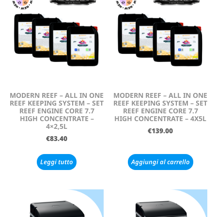
MODERN REEF – ALL IN ONE
MODERN REEF – ALL IN ONE
REEF KEEPING SYSTEM – SET
REEF KEEPING SYSTEM – SET
REEF ENGINE CORE 7.7
REEF ENGINE CORE 7.7
HIGH CONCENTRATE –
HIGH CONCENTRATE – 4X5L
4×2,5L
€
139.00
€
83.40
Leggi tutto
Aggiungi al carrello