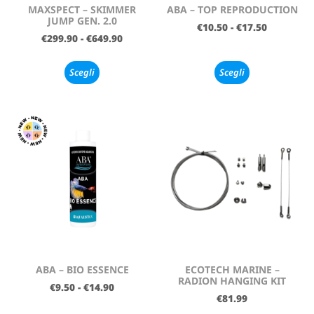
MAXSPECT – SKIMMER
ABA – TOP REPRODUCTION
JUMP GEN. 2.0
€
10.50
-
€
17.50
€
299.90
-
€
649.90
Scegli
Scegli
ABA – BIO ESSENCE
ECOTECH MARINE –
RADION HANGING KIT
€
9.50
-
€
14.90
€
81.99