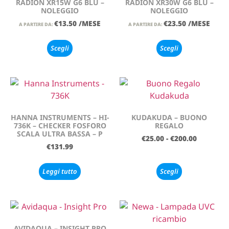
RADION XR15W G6 BLU –
RADION XR30W G6 BLU –
NOLEGGIO
NOLEGGIO
€
13.50
/MESE
€
23.50
/MESE
A PARTIRE DA:
A PARTIRE DA:
Scegli
Scegli
HANNA INSTRUMENTS – HI-
KUDAKUDA – BUONO
736K – CHECKER FOSFORO
REGALO
SCALA ULTRA BASSA – P
€
25.00
-
€
200.00
€
131.99
Leggi tutto
Scegli
AVIDAQUA – INSIGHT PRO