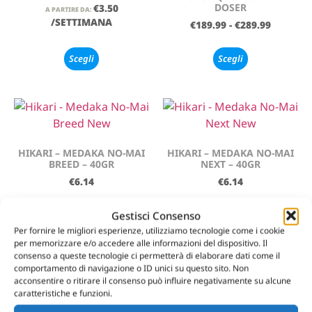
DOSER
€
3.50
A PARTIRE DA:
/SETTIMANA
€
189.99
-
€
289.99
Scegli
Scegli
HIKARI – MEDAKA NO-MAI
HIKARI – MEDAKA NO-MAI
BREED – 40GR
NEXT – 40GR
€
6.14
€
6.14
Aggiungi al carrello
Leggi tutto
Gestisci Consenso
Per fornire le migliori esperienze, utilizziamo tecnologie come i cookie
per memorizzare e/o accedere alle informazioni del dispositivo. Il
consenso a queste tecnologie ci permetterà di elaborare dati come il
comportamento di navigazione o ID unici su questo sito. Non
acconsentire o ritirare il consenso può influire negativamente su alcune
caratteristiche e funzioni.
HIKARI – MEDAKA NO-MAI
EASYREEFS – DKI 0,6MM