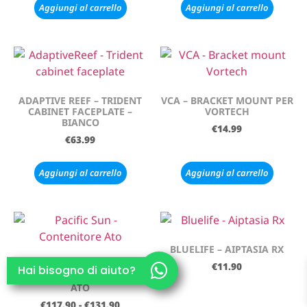
Aggiungi al carrello
Aggiungi al carrello
ADAPTIVE REEF – TRIDENT
VCA – BRACKET MOUNT PER
CABINET FACEPLATE –
VORTECH
BIANCO
€
14.99
€
63.99
Aggiungi al carrello
Aggiungi al carrello
BLUELIFE – AIPTASIA RX
PACIFIC SUN –
€
11.90
Hai bisogno di aiuto?
CONTENITORE DOSATORE
ATO
€
117.90
-
€
131.90