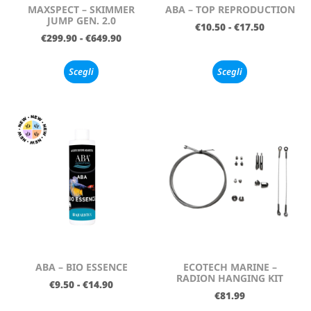
MAXSPECT – SKIMMER
ABA – TOP REPRODUCTION
JUMP GEN. 2.0
€
10.50
-
€
17.50
€
299.90
-
€
649.90
Scegli
Scegli
ABA – BIO ESSENCE
ECOTECH MARINE –
RADION HANGING KIT
€
9.50
-
€
14.90
€
81.99