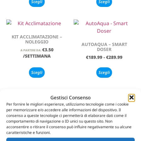
Scegli
Scegli
KIT ACCLIMATAZIONE –
NOLEGGIO
AUTOAQUA – SMART
DOSER
€
3.50
A PARTIRE DA:
/SETTIMANA
€
189.99
-
€
289.99
Scegli
Scegli
Gestisci Consenso
Per fornire le migliori esperienze, utilizziamo tecnologie come i cookie
per memorizzare e/o accedere alle informazioni del dispositivo. Il
HIKARI – MEDAKA NO-MAI
HIKARI – MEDAKA NO-MAI
consenso a queste tecnologie ci permetterà di elaborare dati come il
BREED – 40GR
NEXT – 40GR
comportamento di navigazione o ID unici su questo sito. Non
acconsentire o ritirare il consenso può influire negativamente su alcune
€
6.14
€
6.14
caratteristiche e funzioni.