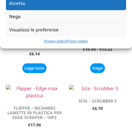
Aggiungi al carrello
Leggi tutto
Accetta
Nega
Visualizza le preferenze
Privacy policy
Privacy policy
HIKARI – MEDAKA NO-MAI
EASYREEFS – DKI 0,6MM
BABY – 40GR
€
10.90
-
€
13.32
€
6.14
Leggi tutto
Scegli
ISTA – SCRUBBER S
FLIPPER – RICAMBIO
€
6.70
LAMETTE IN PLASTICA PER
EDGE SCRAPER – 10PZ
€
17.90