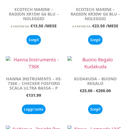
ECOTECH MARINE –
ECOTECH MARINE –
RADION XR15W G6 BLU –
RADION XR30W G6 BLU –
NOLEGGIO
NOLEGGIO
€
13.50
/MESE
€
23.50
/MESE
A PARTIRE DA:
A PARTIRE DA:
Scegli
Scegli
HANNA INSTRUMENTS – HI-
KUDAKUDA – BUONO
736K – CHECKER FOSFORO
REGALO
SCALA ULTRA BASSA – P
€
25.00
-
€
200.00
€
131.99
Leggi tutto
Scegli