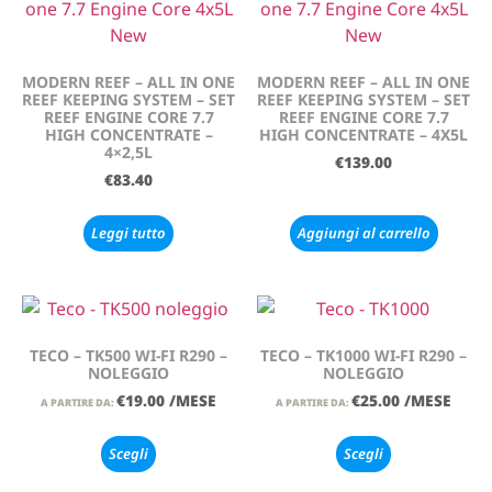
MODERN REEF – ALL IN ONE
MODERN REEF – ALL IN ONE
REEF KEEPING SYSTEM – SET
REEF KEEPING SYSTEM – SET
REEF ENGINE CORE 7.7
REEF ENGINE CORE 7.7
HIGH CONCENTRATE –
HIGH CONCENTRATE – 4X5L
4×2,5L
€
139.00
€
83.40
Leggi tutto
Aggiungi al carrello
TECO – TK500 WI-FI R290 –
TECO – TK1000 WI-FI R290 –
NOLEGGIO
NOLEGGIO
€
19.00
/MESE
€
25.00
/MESE
A PARTIRE DA:
A PARTIRE DA:
Scegli
Scegli