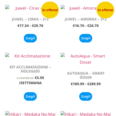
In offerta!
In offerta!
JUWEL – CIRAX – 3×2
JUWEL – AMORAX – 3×2
€
17.34
-
€
29.76
€
16.76
-
€
26.70
Scegli
Scegli
KIT ACCLIMATAZIONE –
NOLEGGIO
AUTOAQUA – SMART
DOSER
€
3.50
A PARTIRE DA:
/SETTIMANA
€
189.99
-
€
289.99
Scegli
Scegli