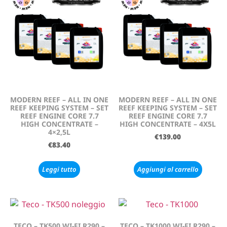
MODERN REEF – ALL IN ONE
MODERN REEF – ALL IN ONE
REEF KEEPING SYSTEM – SET
REEF KEEPING SYSTEM – SET
REEF ENGINE CORE 7.7
REEF ENGINE CORE 7.7
HIGH CONCENTRATE –
HIGH CONCENTRATE – 4X5L
4×2,5L
€
139.00
€
83.40
Leggi tutto
Aggiungi al carrello
TECO – TK500 WI-FI R290 –
TECO – TK1000 WI-FI R290 –