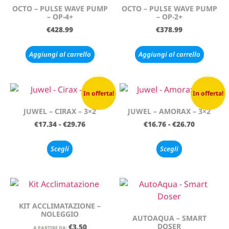
OCTO – PULSE WAVE PUMP
OCTO – PULSE WAVE PUMP
– OP-4+
– OP-2+
€
428.99
€
378.99
Aggiungi al carrello
Aggiungi al carrello
In offerta!
In offerta!
JUWEL – CIRAX – 3×2
JUWEL – AMORAX – 3×2
€
17.34
-
€
29.76
€
16.76
-
€
26.70
Scegli
Scegli
KIT ACCLIMATAZIONE –
NOLEGGIO
AUTOAQUA – SMART
DOSER
€
3.50
A PARTIRE DA: