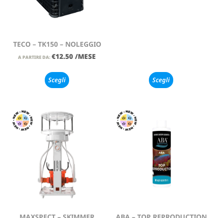
TECO – TK150 – NOLEGGIO
€
12.50
/MESE
A PARTIRE DA:
Scegli
Scegli
MAXSPECT – SKIMMER
ABA – TOP REPRODUCTION