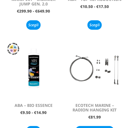
JUMP GEN. 2.0
€
10.50
-
€
17.50
€
299.90
-
€
649.90
Scegli
Scegli
ABA – BIO ESSENCE
ECOTECH MARINE –
RADION HANGING KIT
€
9.50
-
€
14.90
€
81.99