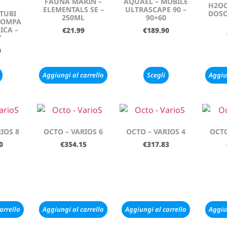
FAUNA MARIN –
AQUAEL – MOBILE
H2O
ELEMENTALS SE –
ULTRASCAPE 90 –
 TUBI
DOSO
250ML
90×60
POMPA
ICA –
€
21.99
€
189.90
T
0
Aggiungi al carrello
Scegli
Aggiu
IOS 8
OCTO – VARIOS 6
OCTO – VARIOS 4
OCTO
0
€
354.15
€
317.83
arrello
Aggiungi al carrello
Aggiungi al carrello
Aggiu