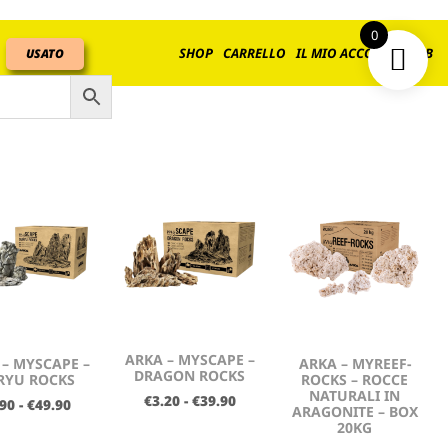
0
SHOP
CARRELLO
IL MIO ACCOUNT
B2B
USATO
ARKA – MYSCAPE –
 – MYSCAPE –
ARKA – MYREEF-
DRAGON ROCKS
RYU ROCKS
ROCKS – ROCCE
NATURALI IN
€
3.20
-
€
39.90
.90
-
€
49.90
ARAGONITE – BOX
20KG