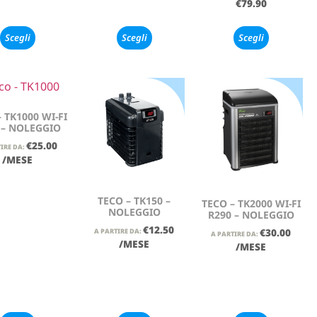
€
79.90
Scegli
Scegli
Scegli
 TK1000 WI-FI
 – NOLEGGIO
€
25.00
IRE DA:
/MESE
TECO – TK150 –
TECO – TK2000 WI-FI
NOLEGGIO
R290 – NOLEGGIO
€
12.50
€
30.00
A PARTIRE DA:
A PARTIRE DA:
/MESE
/MESE