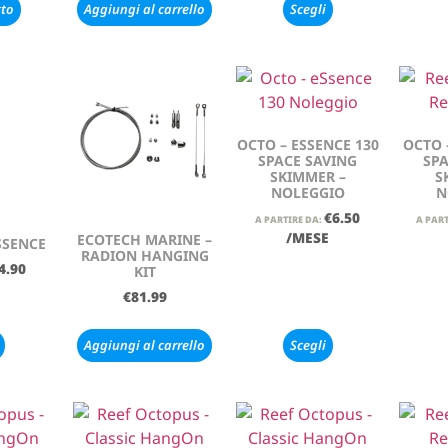
tto
Aggiungi al carrello
Scegli
OCTO – ESSENCE 130
OCTO 
SPACE SAVING
SPA
SKIMMER –
S
NOLEGGIO
N
€
6.50
A PARTIRE DA:
A PART
/MESE
ECOTECH MARINE –
SSENCE
RADION HANGING
4.90
KIT
€
81.99
Aggiungi al carrello
Scegli