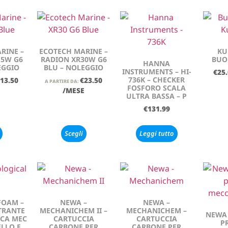
RINE –
ECOTECH MARINE –
KU
15W G6
RADION XR30W G6
BUO
HANNA
EGGIO
BLU – NOLEGGIO
INSTRUMENTS – HI-
€
25
736K – CHECKER
13.50
€
23.50
A PARTIRE DA:
FOSFORO SCALA
E
/MESE
ULTRA BASSA – P
€
131.99
Scegli
Leggi tutto
FOAM –
NEWA –
NEWA –
TRANTE
MECHANICHEM II –
MECHANICHEM –
NEWA 
ICA MEC
CARTUCCIA
CARTUCCIA
P
LLO E
CARBONE PER
CARBONE PER