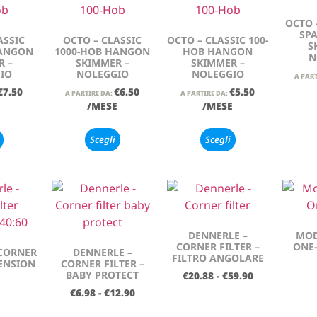
OCTO 
SPA
ASSIC
OCTO – CLASSIC
OCTO – CLASSIC 100-
S
HANGON
1000-HOB HANGON
HOB HANGON
N
R –
SKIMMER –
SKIMMER –
IO
NOLEGGIO
NOLEGGIO
A PART
€
7.50
€
6.50
€
5.50
A PARTIRE DA:
A PARTIRE DA:
E
/MESE
/MESE
Scegli
Scegli
DENNERLE –
MOD
CORNER FILTER –
ONE-
 CORNER
DENNERLE –
FILTRO ANGOLARE
TENSION
CORNER FILTER –
BABY PROTECT
€
20.88
-
€
59.90
€
6.98
-
€
12.90