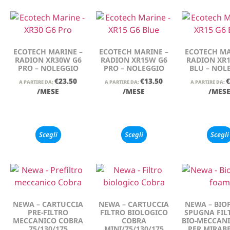
ECOTECH MARINE –
ECOTECH MARINE –
ECOTECH MA
RADION XR30W G6
RADION XR15W G6
RADION XR
PRO – NOLEGGIO
PRO – NOLEGGIO
BLU – NOL
€
23.50
€
13.50
€
A PARTIRE DA:
A PARTIRE DA:
A PARTIRE DA:
/MESE
/MESE
/MES
Scegli
Scegli
Scegli
NEWA – CARTUCCIA
NEWA – CARTUCCIA
NEWA – BIO
PRE-FILTRO
FILTRO BIOLOGICO
SPUGNA FIL
MECCANICO COBRA
COBRA
BIO-MECCAN
75/130/175
MINI/75/130/175
PER MIRABE