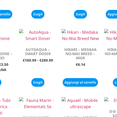
arrello
Scegli
Scegli
Aggiu
AUTOAQUA –
HIKARI – MEDAKA
HIKA
IONE –
SMART DOSER
NO-MAI BREED –
NO-MA
IO
40GR
€
189.99
-
€
289.99
€
3.50
€
6.14
ANA
Scegli
Aggiungi al carrello
L
D-D
SO