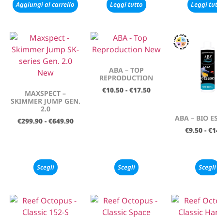
Aggiungi al carrello
Leggi tutto
Leggi tu
ABA – TOP
REPRODUCTION
€
10.50
-
€
17.50
MAXSPECT –
SKIMMER JUMP GEN.
2.0
ABA – BIO E
€
299.90
-
€
649.90
€
9.50
-
€
1
Scegli
Scegli
Scegli