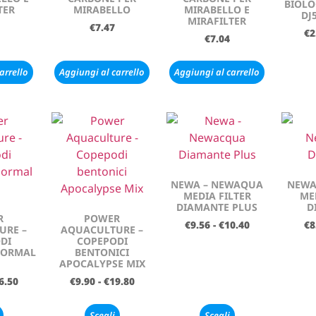
BIOLO
TER
MIRABELLO
MIRABELLO E
DJ
MIRAFILTER
€
7.47
€
2
€
7.04
arrello
Aggiungi al carrello
Aggiungi al carrello
NEWA – NEWAQUA
NEWA
MEDIA FILTER
ME
DIAMANTE PLUS
D
R
POWER
€
9.56
-
€
10.40
€
8
URE –
AQUACULTURE –
DI
COPEPODI
NORMAL
BENTONICI
APOCALYPSE MIX
6.50
€
9.90
-
€
19.80
Scegli
Scegli