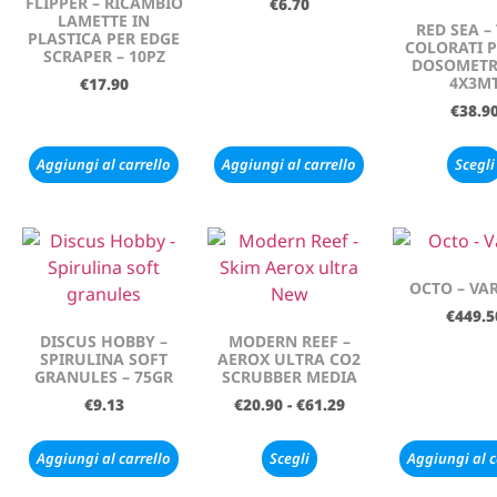
FLIPPER – RICAMBIO
€
6.70
LAMETTE IN
RED SEA –
PLASTICA PER EDGE
COLORATI 
SCRAPER – 10PZ
DOSOMETR
4X3M
€
17.90
€
38.9
Aggiungi al carrello
Aggiungi al carrello
Scegli
OCTO – VAR
€
449.5
DISCUS HOBBY –
MODERN REEF –
SPIRULINA SOFT
AEROX ULTRA CO2
GRANULES – 75GR
SCRUBBER MEDIA
€
9.13
€
20.90
-
€
61.29
Aggiungi al carrello
Scegli
Aggiungi al c