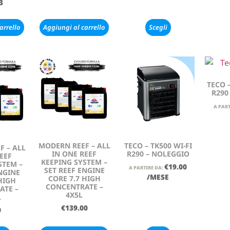
3
arrello
Aggiungi al carrello
Scegli
TECO –
R290
A PART
MODERN REEF – ALL
TECO – TK500 WI-FI
F – ALL
IN ONE REEF
R290 – NOLEGGIO
EEF
KEEPING SYSTEM –
STEM –
€
19.00
A PARTIRE DA:
SET REEF ENGINE
NGINE
/MESE
CORE 7.7 HIGH
HIGH
CONCENTRATE –
ATE –
4X5L
L
€
139.00
0