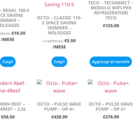
TECO – TECONNECT –
MODULO WIFI PER
– REGAL 150-S
REFRIGERATORI
CE SAVING
OCTO – CLASSIC 110-
TECO
KIMMER –
S SPACE SAVING
OLEGGIO
€
125.00
SKIMMER –
NOLEGGIO
€
10.50
IRE DA:
/MESE
€
5.50
A PARTIRE DA:
/MESE
Scegli
Scegli
Aggiungi al carrello
ERN REEF –
OCTO – PULSE WAVE
OCTO – PULSE WAVE
4REEF – 2,5L
PUMP – OP-4+
PUMP – OP-2+
€
58.50
€
428.99
€
378.99