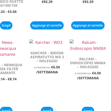
GICO DUETTO
€
92.29
€
92.29
50/100/150
.33
-
€
3.56
Scegli
Aggiungi al carrello
Aggiungi al carrello
KARCHER – BIDONE
ASPIRATUTTO WD 3
RALCAM –
– NOLEGGIO
ENDOSCOPIO M606X
 – NEWAQUA
– NOLEGGIO
€
6.50
A PARTIRE DA:
DIA FILTER
/SETTIMANA
IAMANTE
€
4.50
A PARTIRE DA:
/SETTIMANA
.14
-
€
8.74
Scegli
Scegli
Scegli