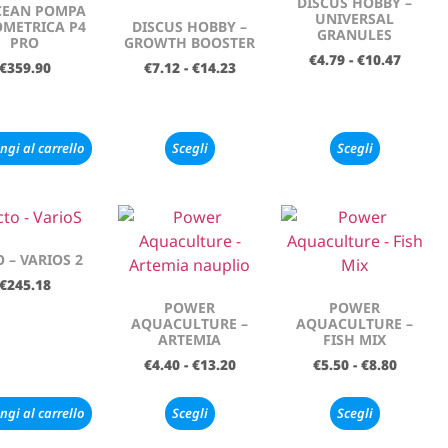
DISCUS HOBBY –
CEAN POMPA
UNIVERSAL
METRICA P4
DISCUS HOBBY –
GRANULES
PRO
GROWTH BOOSTER
€
4.79
-
€
10.47
€
359.90
€
7.12
-
€
14.23
ngi al carrello
Scegli
Scegli
 – VARIOS 2
€
245.18
POWER
POWER
AQUACULTURE –
AQUACULTURE –
ARTEMIA
FISH MIX
€
4.40
-
€
13.20
€
5.50
-
€
8.80
ngi al carrello
Scegli
Scegli