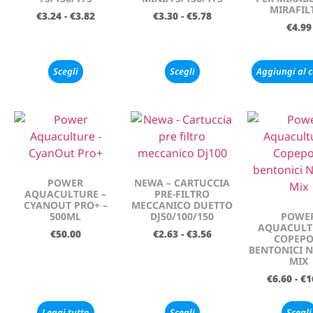
MIRAFIL
€
3.24
-
€
3.82
€
3.30
-
€
5.78
€
4.99
Scegli
Scegli
Aggiungi al c
POWER
NEWA – CARTUCCIA
AQUACULTURE –
PRE-FILTRO
CYANOUT PRO+ –
MECCANICO DUETTO
500ML
DJ50/100/150
POWE
AQUACULT
€
50.00
€
2.63
-
€
3.56
COPEPO
BENTONICI 
MIX
€
6.60
-
€
1
Leggi tutto
Scegli
Scegli