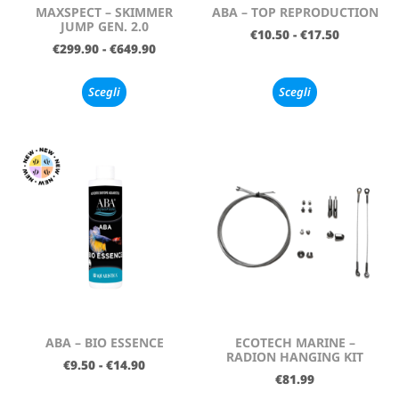
MAXSPECT – SKIMMER
ABA – TOP REPRODUCTION
JUMP GEN. 2.0
€
10.50
-
€
17.50
€
299.90
-
€
649.90
Scegli
Scegli
ABA – BIO ESSENCE
ECOTECH MARINE –
RADION HANGING KIT
€
9.50
-
€
14.90
€
81.99