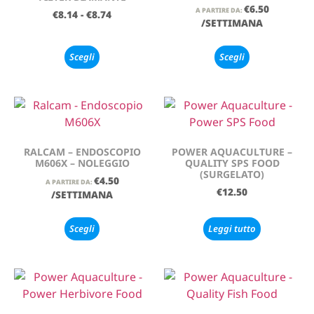
€
6.50
A PARTIRE DA:
€
8.14
-
€
8.74
/SETTIMANA
Scegli
Scegli
RALCAM – ENDOSCOPIO
POWER AQUACULTURE –
M606X – NOLEGGIO
QUALITY SPS FOOD
(SURGELATO)
€
4.50
A PARTIRE DA:
€
12.50
/SETTIMANA
Scegli
Leggi tutto