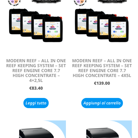
MODERN REEF – ALL IN ONE
MODERN REEF – ALL IN ONE
REEF KEEPING SYSTEM – SET
REEF KEEPING SYSTEM – SET
REEF ENGINE CORE 7.7
REEF ENGINE CORE 7.7
HIGH CONCENTRATE –
HIGH CONCENTRATE – 4X5L
4×2,5L
€
139.00
€
83.40
Leggi tutto
Aggiungi al carrello