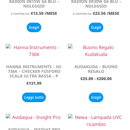
RADION XR15W G6 BLU –
RADION XR30W G6 BLU –
NOLEGGIO
NOLEGGIO
€
13.50
/MESE
€
23.50
/MESE
A PARTIRE DA:
A PARTIRE DA:
Scegli
Scegli
HANNA INSTRUMENTS – HI-
KUDAKUDA – BUONO
736K – CHECKER FOSFORO
REGALO
SCALA ULTRA BASSA – P
€
25.00
-
€
200.00
€
131.99
Leggi tutto
Scegli
AVIDAQUA – INSIGHT PRO