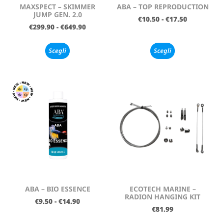
MAXSPECT – SKIMMER
ABA – TOP REPRODUCTION
JUMP GEN. 2.0
€
10.50
-
€
17.50
€
299.90
-
€
649.90
Scegli
Scegli
ABA – BIO ESSENCE
ECOTECH MARINE –
RADION HANGING KIT
€
9.50
-
€
14.90
€
81.99