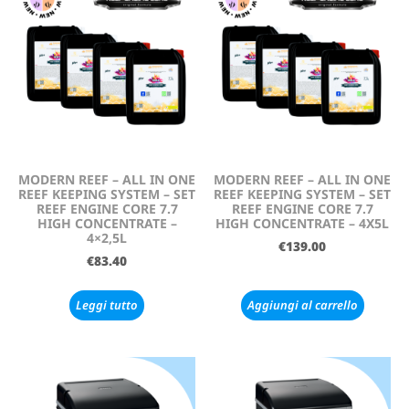
MODERN REEF – ALL IN ONE
MODERN REEF – ALL IN ONE
REEF KEEPING SYSTEM – SET
REEF KEEPING SYSTEM – SET
REEF ENGINE CORE 7.7
REEF ENGINE CORE 7.7
HIGH CONCENTRATE –
HIGH CONCENTRATE – 4X5L
4×2,5L
€
139.00
€
83.40
Leggi tutto
Aggiungi al carrello