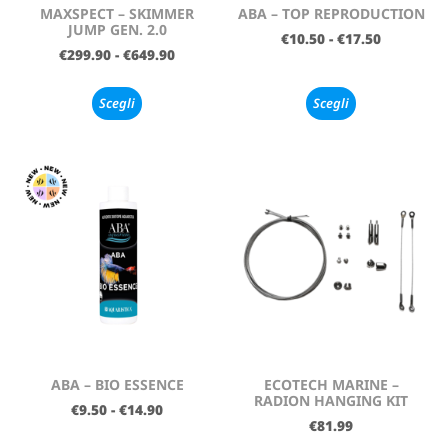
MAXSPECT – SKIMMER
ABA – TOP REPRODUCTION
JUMP GEN. 2.0
€
10.50
-
€
17.50
€
299.90
-
€
649.90
Scegli
Scegli
ABA – BIO ESSENCE
ECOTECH MARINE –
RADION HANGING KIT
€
9.50
-
€
14.90
€
81.99