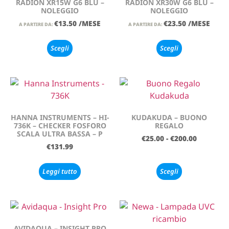
RADION XR15W G6 BLU –
RADION XR30W G6 BLU –
NOLEGGIO
NOLEGGIO
€
13.50
/MESE
€
23.50
/MESE
A PARTIRE DA:
A PARTIRE DA:
Scegli
Scegli
HANNA INSTRUMENTS – HI-
KUDAKUDA – BUONO
736K – CHECKER FOSFORO
REGALO
SCALA ULTRA BASSA – P
€
25.00
-
€
200.00
€
131.99
Leggi tutto
Scegli
AVIDAQUA – INSIGHT PRO