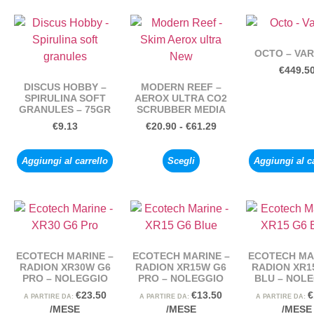
OCTO – VAR
€
449.5
DISCUS HOBBY –
MODERN REEF –
SPIRULINA SOFT
AEROX ULTRA CO2
GRANULES – 75GR
SCRUBBER MEDIA
€
9.13
€
20.90
-
€
61.29
Aggiungi al carrello
Scegli
Aggiungi al c
ECOTECH MARINE –
ECOTECH MARINE –
ECOTECH MA
RADION XR30W G6
RADION XR15W G6
RADION XR1
PRO – NOLEGGIO
PRO – NOLEGGIO
BLU – NOL
€
23.50
€
13.50
€
A PARTIRE DA:
A PARTIRE DA:
A PARTIRE DA:
/MESE
/MESE
/MESE