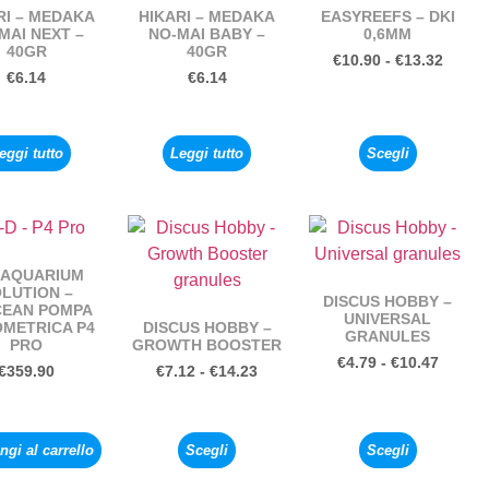
RI – MEDAKA
HIKARI – MEDAKA
EASYREEFS – DKI
MAI NEXT –
NO-MAI BABY –
0,6MM
40GR
40GR
€
10.90
-
€
13.32
€
6.14
€
6.14
eggi tutto
Leggi tutto
Scegli
 AQUARIUM
LUTION –
DISCUS HOBBY –
CEAN POMPA
UNIVERSAL
METRICA P4
DISCUS HOBBY –
GRANULES
PRO
GROWTH BOOSTER
€
4.79
-
€
10.47
€
359.90
€
7.12
-
€
14.23
gi al carrello
Scegli
Scegli