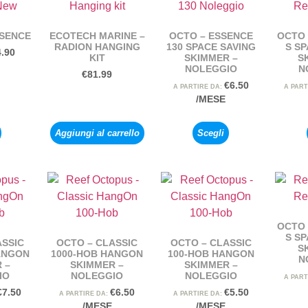
SSENCE
ECOTECH MARINE –
OCTO – ESSENCE
OCTO 
RADION HANGING
130 SPACE SAVING
S SP
4.90
KIT
SKIMMER –
S
NOLEGGIO
N
€
81.99
€
6.50
A PARTIRE DA:
A PART
/MESE
Aggiungi al carrello
Scegli
OCTO 
S SP
ASSIC
OCTO – CLASSIC
OCTO – CLASSIC
S
ANGON
1000-HOB HANGON
100-HOB HANGON
N
 –
SKIMMER –
SKIMMER –
IO
NOLEGGIO
NOLEGGIO
A PART
€
7.50
€
6.50
€
5.50
A PARTIRE DA:
A PARTIRE DA:
/MESE
/MESE