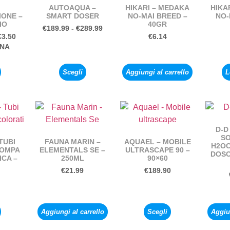
AUTOAQUA –
HIKARI – MEDAKA
HIKA
IONE –
SMART DOSER
NO-MAI BREED –
NO-
IO
40GR
€
189.99
-
€
289.99
€
3.50
€
6.14
ANA
Scegli
Aggiungi al carrello
L
D-D
SO
TUBI
FAUNA MARIN –
AQUAEL – MOBILE
H2O
POMPA
ELEMENTALS SE –
ULTRASCAPE 90 –
DOSO
CA –
250ML
90×60
€
21.99
€
189.90
Aggiungi al carrello
Scegli
Aggiun