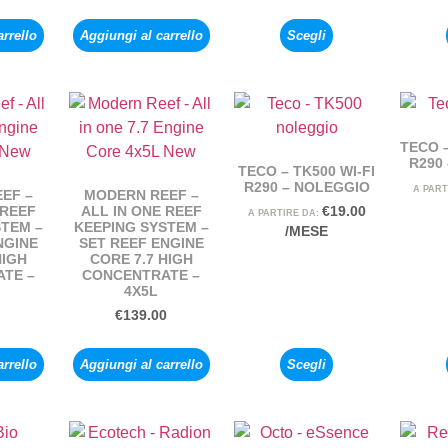
arrello
Aggiungi al carrello
Scegli
TECO –
R290
TECO – TK500 WI-FI
R290 – NOLEGGIO
A PART
EF –
MODERN REEF –
 REEF
ALL IN ONE REEF
€
19.00
A PARTIRE DA:
STEM –
KEEPING SYSTEM –
/MESE
NGINE
SET REEF ENGINE
HIGH
CORE 7.7 HIGH
TE –
CONCENTRATE –
4X5L
€
139.00
arrello
Aggiungi al carrello
Scegli