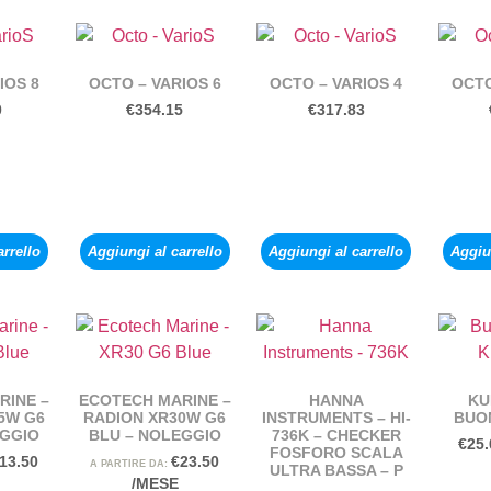
IOS 8
OCTO – VARIOS 6
OCTO – VARIOS 4
OCTO
0
€
354.15
€
317.83
arrello
Aggiungi al carrello
Aggiungi al carrello
Aggiun
RINE –
ECOTECH MARINE –
HANNA
KU
5W G6
RADION XR30W G6
INSTRUMENTS – HI-
BUO
EGGIO
BLU – NOLEGGIO
736K – CHECKER
€
25.
FOSFORO SCALA
13.50
€
23.50
A PARTIRE DA:
ULTRA BASSA – P
/MESE