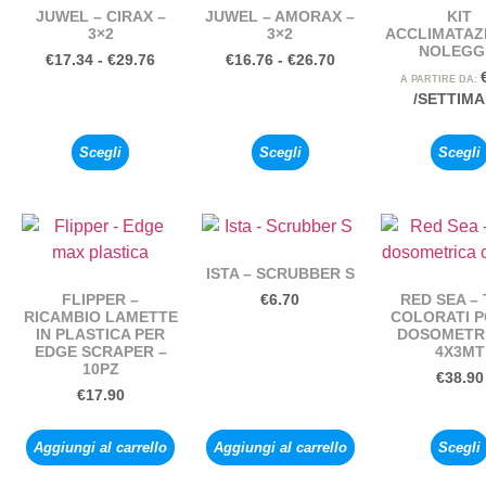
JUWEL – CIRAX –
JUWEL – AMORAX –
KIT
3×2
3×2
ACCLIMATAZ
NOLEGG
€
17.34
-
€
29.76
€
16.76
-
€
26.70
A PARTIRE DA:
/SETTIM
Scegli
Scegli
Scegli
ISTA – SCRUBBER S
FLIPPER –
RED SEA – 
€
6.70
RICAMBIO LAMETTE
COLORATI 
IN PLASTICA PER
DOSOMETRI
EDGE SCRAPER –
4X3MT
10PZ
€
38.90
€
17.90
Aggiungi al carrello
Aggiungi al carrello
Scegli