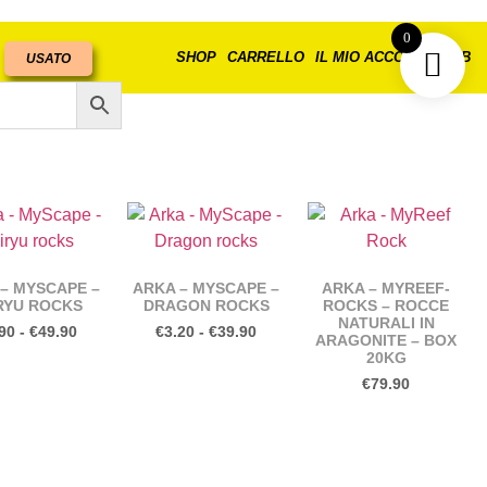
0
SHOP
CARRELLO
IL MIO ACCOUNT
B2B
USATO
– MYSCAPE –
ARKA – MYSCAPE –
ARKA – MYREEF-
RYU ROCKS
DRAGON ROCKS
ROCKS – ROCCE
NATURALI IN
90
-
€
49.90
€
3.20
-
€
39.90
ARAGONITE – BOX
20KG
€
79.90