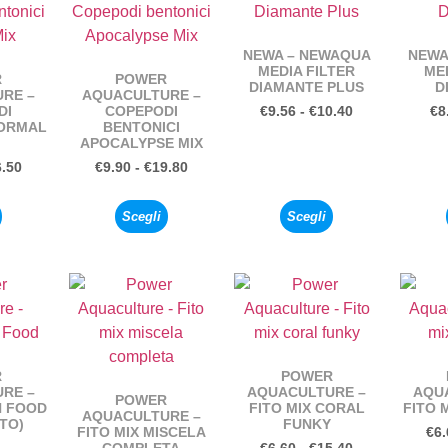
NEWA – NEWAQUA
NEWA
MEDIA FILTER
MED
R
POWER
DIAMANTE PLUS
D
RE –
AQUACULTURE –
DI
COPEPODI
€
9.56
-
€
10.40
€
8
NORMAL
BENTONICI
APOCALYPSE MIX
6.50
€
9.90
-
€
19.80
Scegli
Scegli
R
POWER
RE –
AQUACULTURE –
AQU
POWER
H FOOD
FITO MIX CORAL
FITO 
AQUACULTURE –
TO)
FUNKY
FITO MIX MISCELA
€
6.
COMPLETA