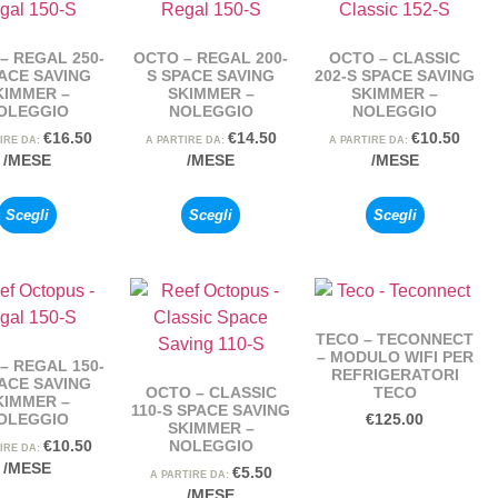
– REGAL 250-
OCTO – REGAL 200-
OCTO – CLASSIC
ACE SAVING
S SPACE SAVING
202-S SPACE SAVING
KIMMER –
SKIMMER –
SKIMMER –
OLEGGIO
NOLEGGIO
NOLEGGIO
€
16.50
€
14.50
€
10.50
IRE DA:
A PARTIRE DA:
A PARTIRE DA:
/MESE
/MESE
/MESE
Scegli
Scegli
Scegli
TECO – TECONNECT
– MODULO WIFI PER
– REGAL 150-
REFRIGERATORI
ACE SAVING
OCTO – CLASSIC
TECO
KIMMER –
110-S SPACE SAVING
OLEGGIO
€
125.00
SKIMMER –
NOLEGGIO
€
10.50
IRE DA:
/MESE
€
5.50
A PARTIRE DA:
/MESE