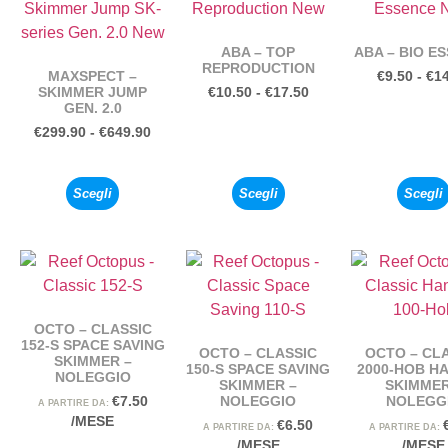
ABA – TOP
ABA – BIO E
REPRODUCTION
MAXSPECT –
€
9.50
-
€
1
SKIMMER JUMP
€
10.50
-
€
17.50
GEN. 2.0
€
299.90
-
€
649.90
Scegli
Scegli
Scegli
OCTO – CLASSIC
152-S SPACE SAVING
OCTO – CLASSIC
OCTO – CL
SKIMMER –
150-S SPACE SAVING
2000-HOB H
NOLEGGIO
SKIMMER –
SKIMMER
NOLEGGIO
NOLEGG
€
7.50
A PARTIRE DA:
/MESE
€
6.50
A PARTIRE DA:
A PARTIRE DA:
/MESE
/MESE