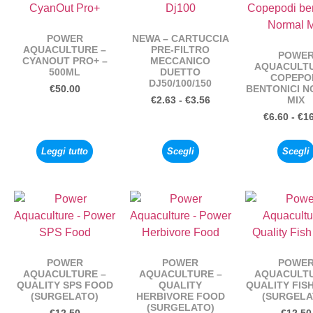
POWER
NEWA – CARTUCCIA
AQUACULTURE –
PRE-FILTRO
POWE
CYANOUT PRO+ –
MECCANICO
AQUACULTU
500ML
DUETTO
COPEPO
DJ50/100/150
BENTONICI 
€
50.00
MIX
€
2.63
-
€
3.56
€
6.60
-
€
1
Leggi tutto
Scegli
Scegli
POWER
POWER
POWE
AQUACULTURE –
AQUACULTURE –
AQUACULTU
QUALITY SPS FOOD
QUALITY
QUALITY FIS
(SURGELATO)
HERBIVORE FOOD
(SURGELA
(SURGELATO)