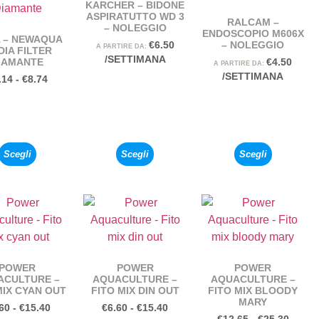
KARCHER – BIDONE
ASPIRATUTTO WD 3
RALCAM –
– NOLEGGIO
ENDOSCOPIO M606X
 – NEWAQUA
– NOLEGGIO
€
6.50
A PARTIRE DA:
IA FILTER
/SETTIMANA
IAMANTE
€
4.50
A PARTIRE DA:
/SETTIMANA
.14
-
€
8.74
Scegli
Scegli
Scegli
POWER
POWER
POWER
ACULTURE –
AQUACULTURE –
AQUACULTURE –
MIX CYAN OUT
FITO MIX DIN OUT
FITO MIX BLOODY
MARY
60
-
€
15.40
€
6.60
-
€
15.40