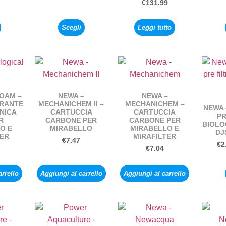
€
131.99
Scegli
Leggi tutto
FOAM –
NEWA –
NEWA –
TRANTE
MECHANICHEM II –
MECHANICHEM –
NEWA 
NICA
CARTUCCIA
CARTUCCIA
PR
R
CARBONE PER
CARBONE PER
BIOLO
O E
MIRABELLO
MIRABELLO E
DJ
TER
MIRAFILTER
€
7.47
€
2
€
7.04
arrello
Aggiungi al carrello
Aggiungi al carrello