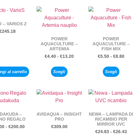
 – VARIOS 2
€
245.18
POWER
POWER
AQUACULTURE –
AQUACULTURE –
ARTEMIA
FISH MIX
€
4.40
-
€
13.20
€
5.50
-
€
8.80
gi al carrello
Scegli
Scegli
DAKUDA –
AVIDAQUA – INSIGHT
NEWA – LAMPADA DI
NO REGALO
PRO
RICAMBIO PER
MIRROR UVC
00
-
€
200.00
€
309.00
€
24.83
-
€
26.43