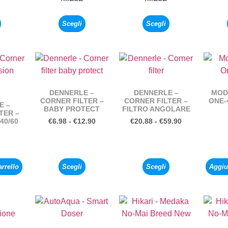
Scegli
Scegli
DENNERLE –
DENNERLE –
MOD
CORNER FILTER –
CORNER FILTER –
ONE-
E –
BABY PROTECT
FILTRO ANGOLARE
TER –
40/60
€
6.98
-
€
12.90
€
20.88
-
€
59.90
arrello
Scegli
Scegli
Aggiun