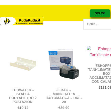
DOLCE
ESHOPPS
TANKLIMATE
– BOX
ACCLIMATA
CON CALA
€
131.0
FORWATER –
JEBAO –
STAFFA
MANGIATOIA
PORTAFILTRO 2
AUTOMATICA – DRF-
POSTAZIONI
20
€
10.72
€
39.90