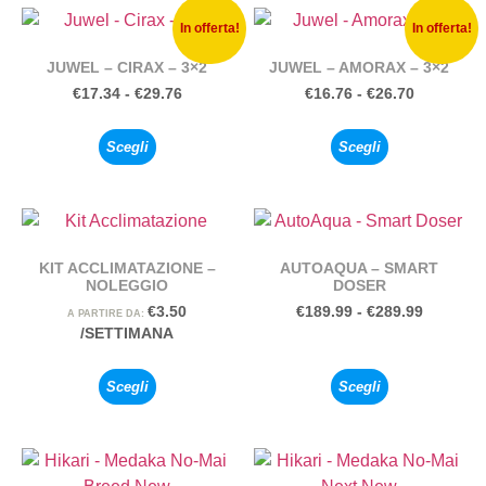
In offerta!
In offerta!
JUWEL – CIRAX – 3×2
JUWEL – AMORAX – 3×2
€
17.34
-
€
29.76
€
16.76
-
€
26.70
Scegli
Scegli
KIT ACCLIMATAZIONE –
AUTOAQUA – SMART
NOLEGGIO
DOSER
€
3.50
€
189.99
-
€
289.99
A PARTIRE DA:
/SETTIMANA
Scegli
Scegli