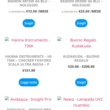
RADION XR15W G6 BLU –
RADION XR30W G6 BLU –
NOLEGGIO
NOLEGGIO
€
13.50
/MESE
€
23.50
/MESE
A PARTIRE DA:
A PARTIRE DA:
Scegli
Scegli
HANNA INSTRUMENTS – HI-
KUDAKUDA – BUONO
736K – CHECKER FOSFORO
REGALO
SCALA ULTRA BASSA – P
€
25.00
-
€
200.00
€
131.99
Leggi tutto
Scegli
AVIDAQUA – INSIGHT PRO