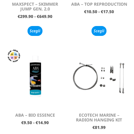
MAXSPECT – SKIMMER
ABA – TOP REPRODUCTION
JUMP GEN. 2.0
€
10.50
-
€
17.50
€
299.90
-
€
649.90
Scegli
Scegli
ABA – BIO ESSENCE
ECOTECH MARINE –
RADION HANGING KIT
€
9.50
-
€
14.90
€
81.99