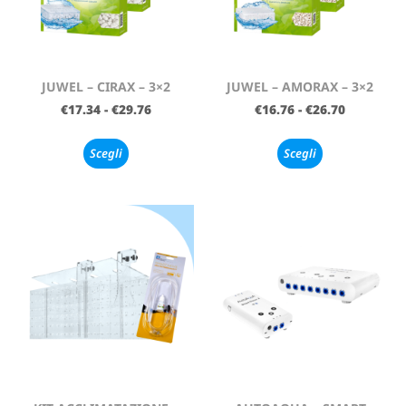
JUWEL – CIRAX – 3×2
JUWEL – AMORAX – 3×2
€
17.34
-
€
29.76
€
16.76
-
€
26.70
Scegli
Scegli