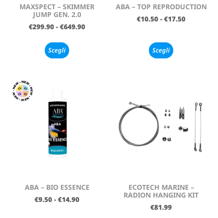
MAXSPECT – SKIMMER
ABA – TOP REPRODUCTION
JUMP GEN. 2.0
€
10.50
-
€
17.50
€
299.90
-
€
649.90
Scegli
Scegli
ABA – BIO ESSENCE
ECOTECH MARINE –
RADION HANGING KIT
€
9.50
-
€
14.90
€
81.99