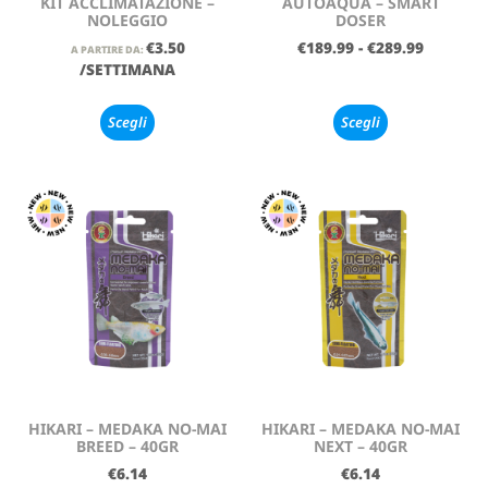
KIT ACCLIMATAZIONE –
AUTOAQUA – SMART
NOLEGGIO
DOSER
€
3.50
€
189.99
-
€
289.99
A PARTIRE DA:
/SETTIMANA
Scegli
Scegli
HIKARI – MEDAKA NO-MAI
HIKARI – MEDAKA NO-MAI
BREED – 40GR
NEXT – 40GR
€
6.14
€
6.14