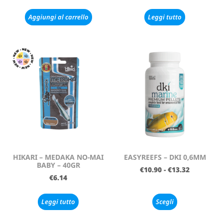
Aggiungi al carrello
Leggi tutto
HIKARI – MEDAKA NO-MAI
EASYREEFS – DKI 0,6MM
BABY – 40GR
€
10.90
-
€
13.32
€
6.14
Leggi tutto
Scegli