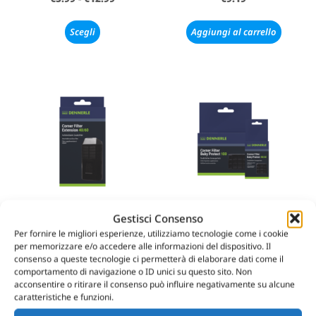
Scegli
Aggiungi al carrello
Gestisci Consenso
DENNERLE – CORNER
DENNERLE – CORNER
Per fornire le migliori esperienze, utilizziamo tecnologie come i cookie
FILTER – EXTENSION 40/60
FILTER – BABY PROTECT
per memorizzare e/o accedere alle informazioni del dispositivo. Il
€
9.19
€
6.98
-
€
12.90
consenso a queste tecnologie ci permetterà di elaborare dati come il
comportamento di navigazione o ID unici su questo sito. Non
acconsentire o ritirare il consenso può influire negativamente su alcune
Aggiungi al carrello
Scegli
caratteristiche e funzioni.