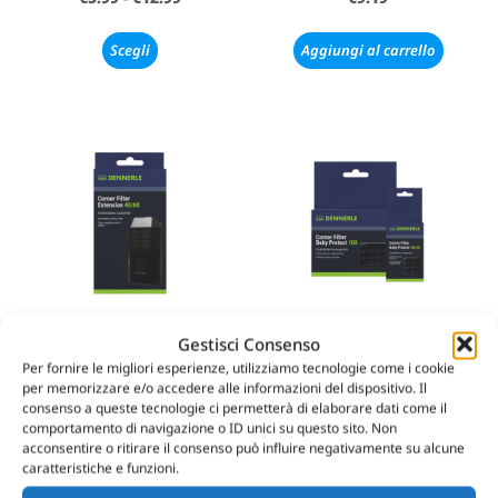
Scegli
Aggiungi al carrello
Gestisci Consenso
DENNERLE – CORNER
DENNERLE – CORNER
Per fornire le migliori esperienze, utilizziamo tecnologie come i cookie
FILTER – EXTENSION 40/60
FILTER – BABY PROTECT
per memorizzare e/o accedere alle informazioni del dispositivo. Il
€
9.19
€
6.98
-
€
12.90
consenso a queste tecnologie ci permetterà di elaborare dati come il
comportamento di navigazione o ID unici su questo sito. Non
acconsentire o ritirare il consenso può influire negativamente su alcune
Aggiungi al carrello
Scegli
caratteristiche e funzioni.