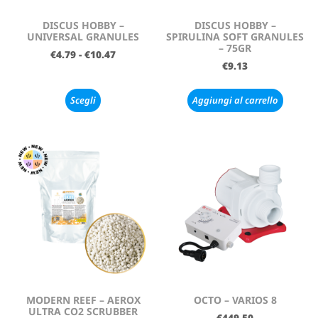
DISCUS HOBBY –
DISCUS HOBBY –
UNIVERSAL GRANULES
SPIRULINA SOFT GRANULES
– 75GR
€
4.79
-
€
10.47
€
9.13
Scegli
Aggiungi al carrello
MODERN REEF – AEROX
OCTO – VARIOS 8
ULTRA CO2 SCRUBBER
€
449.50