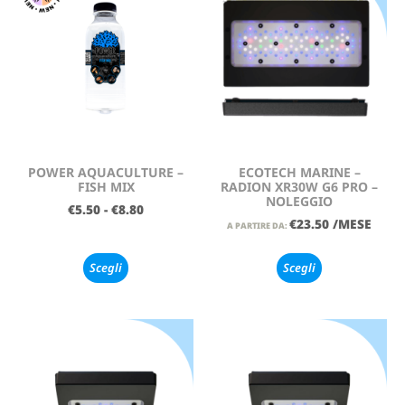
POWER AQUACULTURE –
ECOTECH MARINE –
FISH MIX
RADION XR30W G6 PRO –
NOLEGGIO
€
5.50
-
€
8.80
€
23.50
/MESE
A PARTIRE DA:
Scegli
Scegli