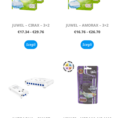
JUWEL – CIRAX – 3×2
JUWEL – AMORAX – 3×2
€
17.34
-
€
29.76
€
16.76
-
€
26.70
Scegli
Scegli