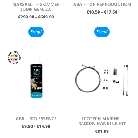
MAXSPECT – SKIMMER
ABA – TOP REPRODUCTION
JUMP GEN. 2.0
€
10.50
-
€
17.50
€
299.90
-
€
649.90
Scegli
Scegli
ABA – BIO ESSENCE
ECOTECH MARINE –
RADION HANGING KIT
€
9.50
-
€
14.90
€
81.99