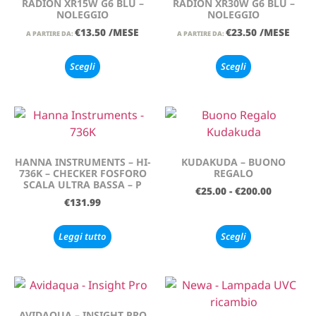
RADION XR15W G6 BLU –
RADION XR30W G6 BLU –
NOLEGGIO
NOLEGGIO
€
13.50
/MESE
€
23.50
/MESE
A PARTIRE DA:
A PARTIRE DA:
Scegli
Scegli
HANNA INSTRUMENTS – HI-
KUDAKUDA – BUONO
736K – CHECKER FOSFORO
REGALO
SCALA ULTRA BASSA – P
€
25.00
-
€
200.00
€
131.99
Leggi tutto
Scegli
AVIDAQUA – INSIGHT PRO