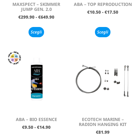
MAXSPECT – SKIMMER
ABA – TOP REPRODUCTION
JUMP GEN. 2.0
€
10.50
-
€
17.50
€
299.90
-
€
649.90
Scegli
Scegli
ABA – BIO ESSENCE
ECOTECH MARINE –
RADION HANGING KIT
€
9.50
-
€
14.90
€
81.99