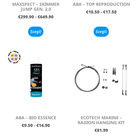
MAXSPECT – SKIMMER
ABA – TOP REPRODUCTION
JUMP GEN. 2.0
€
10.50
-
€
17.50
€
299.90
-
€
649.90
Scegli
Scegli
ABA – BIO ESSENCE
ECOTECH MARINE –
RADION HANGING KIT
€
9.50
-
€
14.90
€
81.99