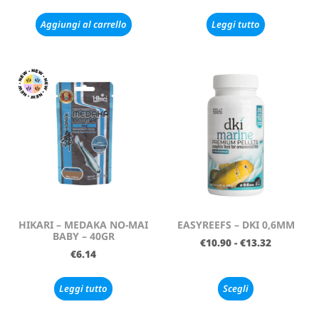
Aggiungi al carrello
Leggi tutto
HIKARI – MEDAKA NO-MAI
EASYREEFS – DKI 0,6MM
BABY – 40GR
€
10.90
-
€
13.32
€
6.14
Leggi tutto
Scegli