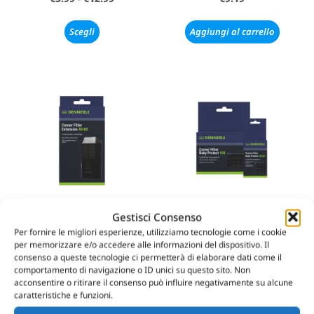
Scegli
Aggiungi al carrello
Gestisci Consenso
DENNERLE – CORNER
DENNERLE – CORNER
Per fornire le migliori esperienze, utilizziamo tecnologie come i cookie
FILTER – EXTENSION 40/60
FILTER – BABY PROTECT
per memorizzare e/o accedere alle informazioni del dispositivo. Il
€
9.19
€
6.98
-
€
12.90
consenso a queste tecnologie ci permetterà di elaborare dati come il
comportamento di navigazione o ID unici su questo sito. Non
acconsentire o ritirare il consenso può influire negativamente su alcune
Aggiungi al carrello
Scegli
caratteristiche e funzioni.