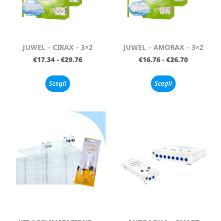
JUWEL – CIRAX – 3×2
JUWEL – AMORAX – 3×2
€
17.34
-
€
29.76
€
16.76
-
€
26.70
Scegli
Scegli