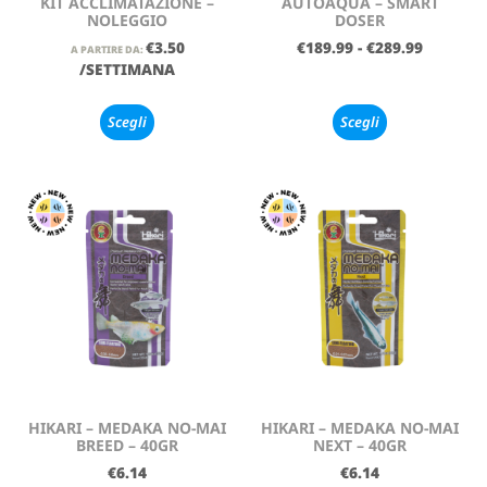
KIT ACCLIMATAZIONE –
AUTOAQUA – SMART
NOLEGGIO
DOSER
€
3.50
€
189.99
-
€
289.99
A PARTIRE DA:
/SETTIMANA
Scegli
Scegli
HIKARI – MEDAKA NO-MAI
HIKARI – MEDAKA NO-MAI
BREED – 40GR
NEXT – 40GR
€
6.14
€
6.14