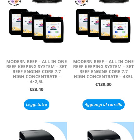
MODERN REEF – ALL IN ONE
MODERN REEF – ALL IN ONE
REEF KEEPING SYSTEM – SET
REEF KEEPING SYSTEM – SET
REEF ENGINE CORE 7.7
REEF ENGINE CORE 7.7
HIGH CONCENTRATE –
HIGH CONCENTRATE – 4X5L
4×2,5L
€
139.00
€
83.40
Leggi tutto
Aggiungi al carrello