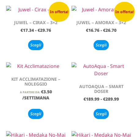
In offerta!
In offerta!
JUWEL – CIRAX – 3×2
JUWEL – AMORAX – 3×2
€
17.34
-
€
29.76
€
16.76
-
€
26.70
Scegli
Scegli
KIT ACCLIMATAZIONE –
NOLEGGIO
AUTOAQUA – SMART
DOSER
€
3.50
A PARTIRE DA:
/SETTIMANA
€
189.99
-
€
289.99
Scegli
Scegli