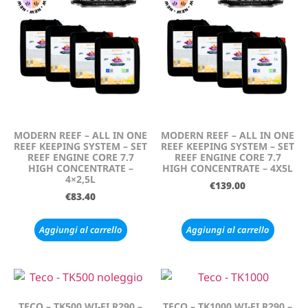
MODERN REEF – ALL IN ONE
MODERN REEF – ALL IN ONE
REEF KEEPING SYSTEM – SET
REEF KEEPING SYSTEM – SET
REEF ENGINE CORE 7.7
REEF ENGINE CORE 7.7
HIGH CONCENTRATE –
HIGH CONCENTRATE – 4X5L
4×2,5L
€
139.00
€
83.40
Aggiungi al carrello
Aggiungi al carrello
TECO – TK500 WI-FI R290 –
TECO – TK1000 WI-FI R290 –