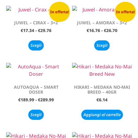
In offerta!
In offerta!
JUWEL – CIRAX – 3×2
JUWEL – AMORAX – 3×2
€
17.34
-
€
29.76
€
16.76
-
€
26.70
Scegli
Scegli
AUTOAQUA – SMART
HIKARI – MEDAKA NO-MAI
DOSER
BREED – 40GR
€
189.99
-
€
289.99
€
6.14
Scegli
Aggiungi al carrello