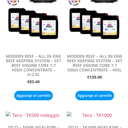
MODERN REEF – ALL IN ONE
MODERN REEF – ALL IN ONE
REEF KEEPING SYSTEM – SET
REEF KEEPING SYSTEM – SET
REEF ENGINE CORE 7.7
REEF ENGINE CORE 7.7
HIGH CONCENTRATE –
HIGH CONCENTRATE – 4X5L
4×2,5L
€
139.00
€
83.40
Aggiungi al carrello
Aggiungi al carrello
TECO – TK500 WI-FI R290 –
TECO – TK1000 WI-FI R290 –