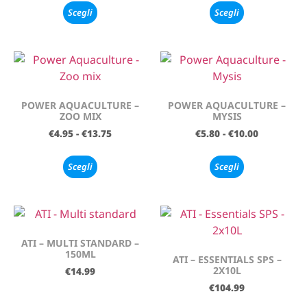
Scegli
Scegli
POWER AQUACULTURE –
POWER AQUACULTURE –
ZOO MIX
MYSIS
€
4.95
-
€
13.75
€
5.80
-
€
10.00
Scegli
Scegli
ATI – MULTI STANDARD –
150ML
ATI – ESSENTIALS SPS –
2X10L
€
14.99
€
104.99