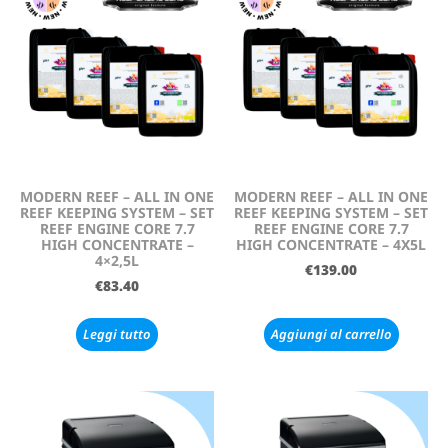
MODERN REEF – ALL IN ONE
MODERN REEF – ALL IN ONE
REEF KEEPING SYSTEM – SET
REEF KEEPING SYSTEM – SET
REEF ENGINE CORE 7.7
REEF ENGINE CORE 7.7
HIGH CONCENTRATE –
HIGH CONCENTRATE – 4X5L
4×2,5L
€
139.00
€
83.40
Leggi tutto
Aggiungi al carrello