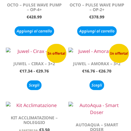
OCTO – PULSE WAVE PUMP
OCTO – PULSE WAVE PUMP
– OP-4+
– OP-2+
€
428.99
€
378.99
Aggiungi al carrello
Aggiungi al carrello
In offerta!
In offerta!
JUWEL – CIRAX – 3×2
JUWEL – AMORAX – 3×2
€
17.34
-
€
29.76
€
16.76
-
€
26.70
Scegli
Scegli
KIT ACCLIMATAZIONE –
NOLEGGIO
AUTOAQUA – SMART
DOSER
€
3.50
A PARTIRE DA: