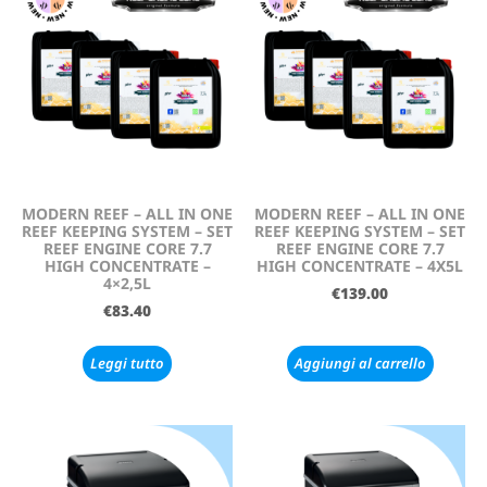
MODERN REEF – ALL IN ONE
MODERN REEF – ALL IN ONE
REEF KEEPING SYSTEM – SET
REEF KEEPING SYSTEM – SET
REEF ENGINE CORE 7.7
REEF ENGINE CORE 7.7
HIGH CONCENTRATE –
HIGH CONCENTRATE – 4X5L
4×2,5L
€
139.00
€
83.40
Leggi tutto
Aggiungi al carrello