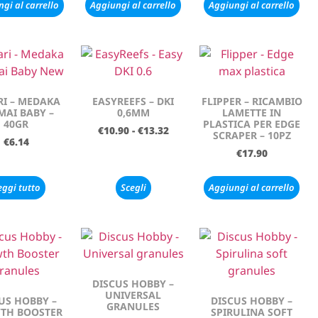
gi al carrello
Aggiungi al carrello
Aggiungi al carrello
RI – MEDAKA
EASYREEFS – DKI
FLIPPER – RICAMBIO
MAI BABY –
0,6MM
LAMETTE IN
40GR
PLASTICA PER EDGE
€
10.90
-
€
13.32
SCRAPER – 10PZ
€
6.14
€
17.90
eggi tutto
Scegli
Aggiungi al carrello
DISCUS HOBBY –
UNIVERSAL
US HOBBY –
DISCUS HOBBY –
GRANULES
TH BOOSTER
SPIRULINA SOFT