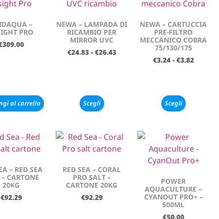
IDAQUA –
NEWA – LAMPADA DI
NEWA – CARTUCCIA
SIGHT PRO
RICAMBIO PER
PRE-FILTRO
MIRROR UVC
MECCANICO COBRA
€
309.00
75/130/175
€
24.83
-
€
26.43
€
3.24
-
€
3.82
gi al carrello
Scegli
Scegli
EA – RED SEA
RED SEA – CORAL
 – CARTONE
PRO SALT –
POWER
20KG
CARTONE 20KG
AQUACULTURE –
CYANOUT PRO+ –
€
92.29
€
92.29
500ML
€
50.00