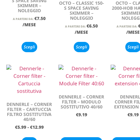
S SPACE SAVING
OCTO – CLASSIC 150-
OCTO – CL
SKIMMER –
S SPACE SAVING
2000-HOB H
NOLEGGIO
SKIMMER –
SKIMMER
NOLEGGIO
NOLEGG
€
7.50
A PARTIRE DA:
/MESE
€
6.50
A PARTIRE DA:
A PARTIRE DA:
/MESE
/MESE
Scegli
Scegli
Scegli
DENNERLE – CORNER
DENNERL
FILTER – MODULO
CORNER FIL
DENNERLE – CORNER
SOSTITUTIVO 40/60
EXTENSION 
FILTER – CARTUCCIA
FILTRO SOSTITUTIVA
€
9.19
€
9.19
40/60
€
5.99
-
€
12.99