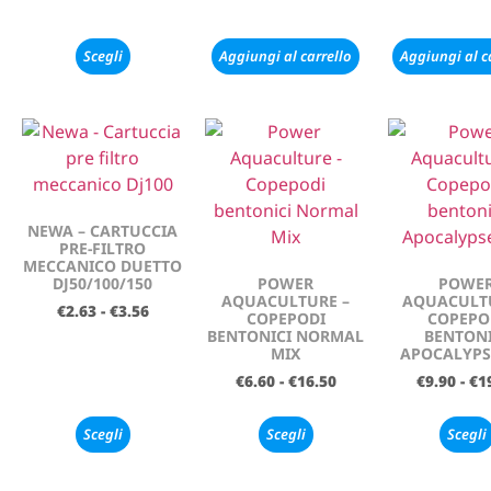
Scegli
Aggiungi al carrello
Aggiungi al c
NEWA – CARTUCCIA
PRE-FILTRO
MECCANICO DUETTO
DJ50/100/150
POWER
POWE
AQUACULTURE –
AQUACULTU
€
2.63
-
€
3.56
COPEPODI
COPEPO
BENTONICI NORMAL
BENTONI
MIX
APOCALYPS
€
6.60
-
€
16.50
€
9.90
-
€
1
Scegli
Scegli
Scegli