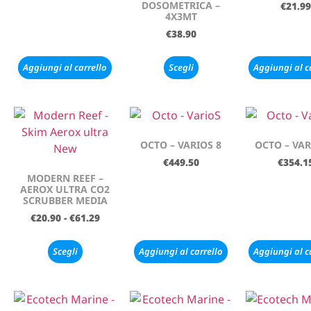
DOSOMETRICA –
€
21.99
4X3MT
€
38.90
Aggiungi al carrello
Scegli
Aggiungi al c
OCTO – VARIOS 8
OCTO – VAR
€
449.50
€
354.1
MODERN REEF –
AEROX ULTRA CO2
SCRUBBER MEDIA
€
20.90
-
€
61.29
Scegli
Aggiungi al carrello
Aggiungi al c