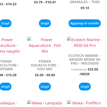
GRANULES – 75GR
€
4.79
-
€
10.47
12
-
€
14.23
€
9.13
Scegli
Scegli
Aggiungi al carrello
ECOTECH MARINE –
RADION XR30W G6
POWER
POWER
PRO – NOLEGGIO
CULTURE –
AQUACULTURE –
RTEMIA
FISH MIX
€
23.50
A PARTIRE DA:
/MESE
40
-
€
13.20
€
5.50
-
€
8.80
Scegli
Scegli
Scegli