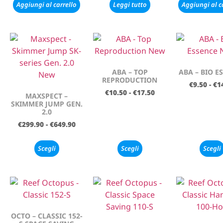
Aggiungi al carrello
Leggi tutto
Aggiungi al c
ABA – TOP
ABA – BIO E
REPRODUCTION
€
9.50
-
€
1
€
10.50
-
€
17.50
MAXSPECT –
SKIMMER JUMP GEN.
2.0
€
299.90
-
€
649.90
Scegli
Scegli
Scegli
OCTO – CLASSIC 152-