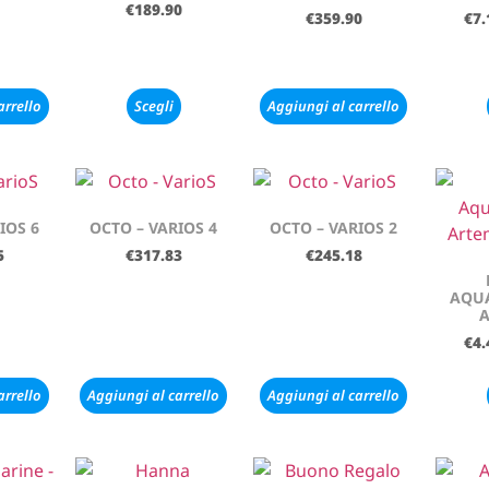
€
189.90
€
359.90
€
7.
arrello
Scegli
Aggiungi al carrello
IOS 6
OCTO – VARIOS 4
OCTO – VARIOS 2
5
€
317.83
€
245.18
AQUA
A
€
4.
arrello
Aggiungi al carrello
Aggiungi al carrello