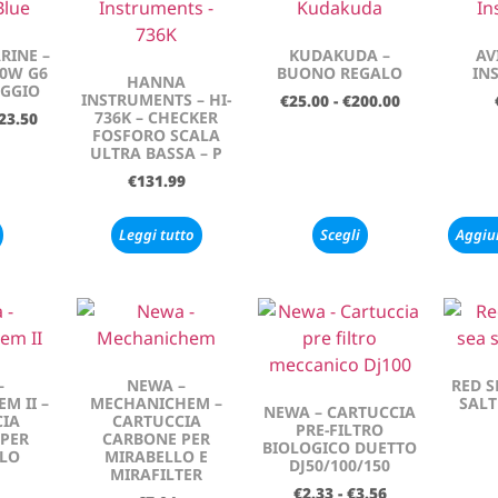
RINE –
KUDAKUDA –
AV
0W G6
BUONO REGALO
IN
HANNA
EGGIO
INSTRUMENTS – HI-
€
25.00
-
€
200.00
736K – CHECKER
23.50
FOSFORO SCALA
ULTRA BASSA – P
€
131.99
Leggi tutto
Scegli
Aggiun
–
NEWA –
RED S
M II –
MECHANICHEM –
SALT
NEWA – CARTUCCIA
IA
CARTUCCIA
PRE-FILTRO
PER
CARBONE PER
BIOLOGICO DUETTO
LO
MIRABELLO E
DJ50/100/150
MIRAFILTER
€
2.33
-
€
3.56