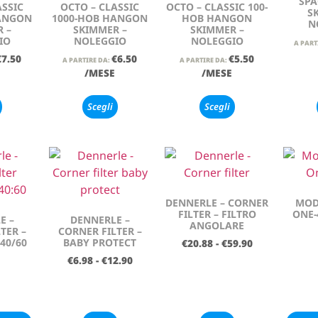
SPA
ASSIC
OCTO – CLASSIC
OCTO – CLASSIC 100-
S
ANGON
1000-HOB HANGON
HOB HANGON
N
 –
SKIMMER –
SKIMMER –
IO
NOLEGGIO
NOLEGGIO
A PART
€
7.50
€
6.50
€
5.50
A PARTIRE DA:
A PARTIRE DA:
/MESE
/MESE
Scegli
Scegli
DENNERLE – CORNER
MOD
FILTER – FILTRO
ONE-
E –
DENNERLE –
ANGOLARE
TER –
CORNER FILTER –
40/60
BABY PROTECT
€
20.88
-
€
59.90
€
6.98
-
€
12.90