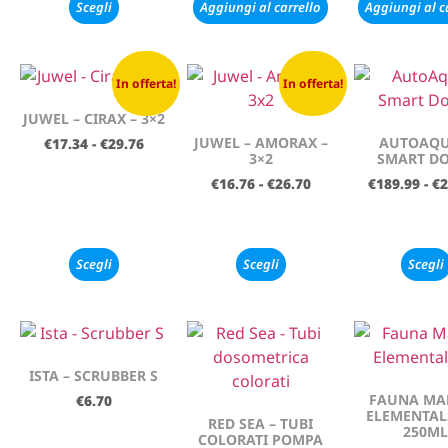
Scegli
Aggiungi al carrello
Aggiungi al c
In offerta!
In offerta!
JUWEL – CIRAX – 3×2
JUWEL – AMORAX –
AUTOAQU
€
17.34
-
€
29.76
3×2
SMART DO
€
16.76
-
€
26.70
€
189.99
-
€
2
Scegli
Scegli
Scegli
ISTA – SCRUBBER S
FAUNA MAR
€
6.70
ELEMENTALS
RED SEA – TUBI
250ML
COLORATI POMPA