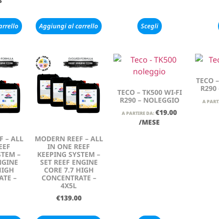
3
arrello
Aggiungi al carrello
Scegli
TECO –
R290
TECO – TK500 WI-FI
R290 – NOLEGGIO
A PART
€
19.00
A PARTIRE DA:
/MESE
 – ALL
MODERN REEF – ALL
EEF
IN ONE REEF
STEM –
KEEPING SYSTEM –
NGINE
SET REEF ENGINE
HIGH
CORE 7.7 HIGH
TE –
CONCENTRATE –
4X5L
€
139.00