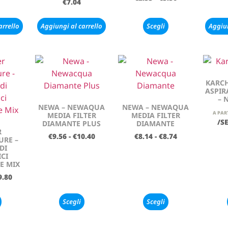
€
7.04
arrello
Aggiungi al carrello
Scegli
Aggiun
KARCH
ASPIR
– 
NEWA – NEWAQUA
NEWA – NEWAQUA
A PAR
MEDIA FILTER
MEDIA FILTER
/S
DIAMANTE PLUS
DIAMANTE
R
€
9.56
-
€
10.40
€
8.14
-
€
8.74
RE –
DI
CI
E MIX
9.80
Scegli
Scegli