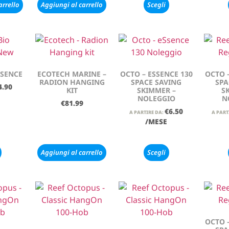
arrello
Aggiungi al carrello
Scegli
SSENCE
ECOTECH MARINE –
OCTO – ESSENCE 130
OCTO –
RADION HANGING
SPACE SAVING
SPA
4.90
KIT
SKIMMER –
S
NOLEGGIO
N
€
81.99
€
6.50
A PARTIRE DA:
A PART
/MESE
Aggiungi al carrello
Scegli
OCTO –