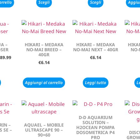
arrello
Scegli
Scegli
Aggiun
A –
HIKARI – MEDAKA
HIKARI – MEDAKA
HIKA
SER
NO-MAI BREED –
NO-MAI NEXT – 40GR
NO-
40GR
89.99
€
6.14
€
6.14
Aggiungi al carrello
Leggi tutto
L
D-D AQUARIUM
SOLUTION –
IN –
AQUAEL – MOBILE
H2OCEAN POMPA
 SE –
ULTRASCAPE 90 –
DOSOMETRICA P4
DISC
90×60
PRO
GROW