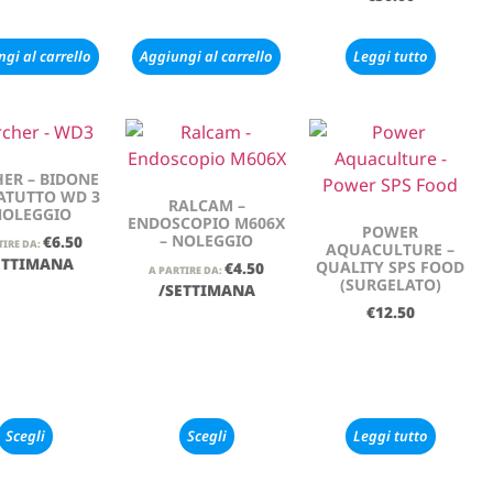
gi al carrello
Aggiungi al carrello
Leggi tutto
ER – BIDONE
ATUTTO WD 3
RALCAM –
NOLEGGIO
ENDOSCOPIO M606X
POWER
– NOLEGGIO
€
6.50
TIRE DA:
AQUACULTURE –
ETTIMANA
QUALITY SPS FOOD
€
4.50
A PARTIRE DA:
(SURGELATO)
/SETTIMANA
€
12.50
Scegli
Scegli
Leggi tutto