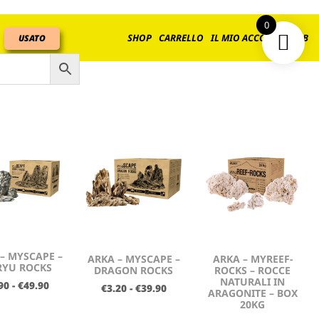
0
SHOP
CARRELLO
IL MIO ACCOUNT
B2B
USATO
– MYSCAPE –
ARKA – MYSCAPE –
ARKA – MYREEF-
RYU ROCKS
DRAGON ROCKS
ROCKS – ROCCE
NATURALI IN
90
-
€
49.90
€
3.20
-
€
39.90
ARAGONITE – BOX
20KG