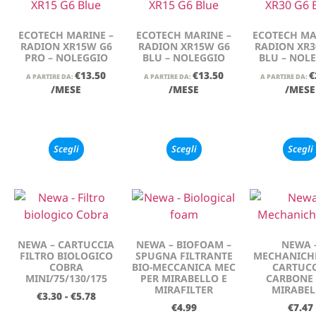
ECOTECH MARINE –
ECOTECH MARINE –
ECOTECH MA
RADION XR15W G6
RADION XR15W G6
RADION XR3
PRO – NOLEGGIO
BLU – NOLEGGIO
BLU – NOL
€
13.50
€
13.50
€
A PARTIRE DA:
A PARTIRE DA:
A PARTIRE DA:
/MESE
/MESE
/MESE
Scegli
Scegli
Scegli
NEWA – CARTUCCIA
NEWA – BIOFOAM –
NEWA 
FILTRO BIOLOGICO
SPUGNA FILTRANTE
MECHANICHE
COBRA
BIO-MECCANICA MEC
CARTUCC
MINI/75/130/175
PER MIRABELLO E
CARBONE 
MIRAFILTER
MIRABEL
€
3.30
-
€
5.78
€
4.99
€
7.47