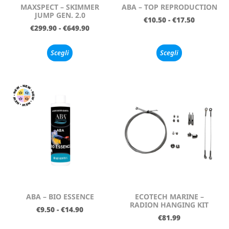
MAXSPECT – SKIMMER
ABA – TOP REPRODUCTION
JUMP GEN. 2.0
€
10.50
-
€
17.50
€
299.90
-
€
649.90
Scegli
Scegli
ABA – BIO ESSENCE
ECOTECH MARINE –
RADION HANGING KIT
€
9.50
-
€
14.90
€
81.99