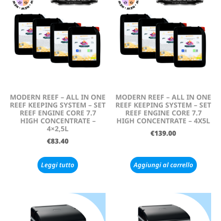
MODERN REEF – ALL IN ONE
MODERN REEF – ALL IN ONE
REEF KEEPING SYSTEM – SET
REEF KEEPING SYSTEM – SET
REEF ENGINE CORE 7.7
REEF ENGINE CORE 7.7
HIGH CONCENTRATE –
HIGH CONCENTRATE – 4X5L
4×2,5L
€
139.00
€
83.40
Leggi tutto
Aggiungi al carrello