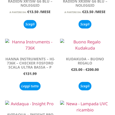
RADION XR15W G6 BLU –
RADION XR30W G6 BLU –
NOLEGGIO
NOLEGGIO
€
13.50
/MESE
€
23.50
/MESE
A PARTIRE DA:
A PARTIRE DA:
Scegli
Scegli
HANNA INSTRUMENTS – HI-
KUDAKUDA – BUONO
736K – CHECKER FOSFORO
REGALO
SCALA ULTRA BASSA – P
€
25.00
-
€
200.00
€
131.99
Leggi tutto
Scegli
AVIDAQUA – INSIGHT PRO