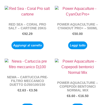
RED SEA – CORAL PRO
POWER AQUACULTURE –
SALT – CARTONE 20KG
CYANOUT PRO+ – 500ML
€
92.29
€
50.00
Aggiungi al carrello
Leggi tutto
NEWA – CARTUCCIA PRE-
FILTRO MECCANICO
POWER AQUACULTURE –
DUETTO DJ50/100/150
COPEPODI BENTONICI
NORMAL MIX
€
2.63
-
€
3.56
€
6.60
-
€
16.50