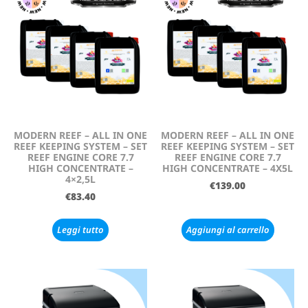
MODERN REEF – ALL IN ONE
MODERN REEF – ALL IN ONE
REEF KEEPING SYSTEM – SET
REEF KEEPING SYSTEM – SET
REEF ENGINE CORE 7.7
REEF ENGINE CORE 7.7
HIGH CONCENTRATE –
HIGH CONCENTRATE – 4X5L
4×2,5L
€
139.00
€
83.40
Leggi tutto
Aggiungi al carrello