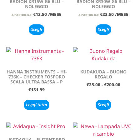
RADION XR15W G6 BLU –
RADION XR30W G6 BLU –
NOLEGGIO
NOLEGGIO
€
13.50
/MESE
€
23.50
/MESE
A PARTIRE DA:
A PARTIRE DA:
Scegli
Scegli
HANNA INSTRUMENTS – HI-
KUDAKUDA – BUONO
736K – CHECKER FOSFORO
REGALO
SCALA ULTRA BASSA – P
€
25.00
-
€
200.00
€
131.99
Leggi tutto
Scegli
AVIDAQUA – INSIGHT PRO