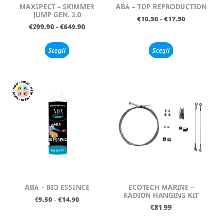
MAXSPECT – SKIMMER
ABA – TOP REPRODUCTION
JUMP GEN. 2.0
€
10.50
-
€
17.50
€
299.90
-
€
649.90
Scegli
Scegli
ABA – BIO ESSENCE
ECOTECH MARINE –
RADION HANGING KIT
€
9.50
-
€
14.90
€
81.99