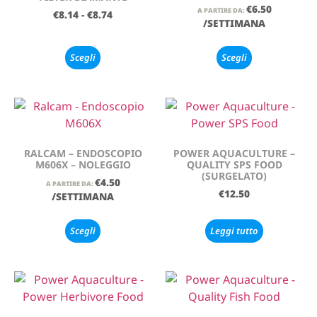
€
6.50
A PARTIRE DA:
€
8.14
-
€
8.74
/SETTIMANA
Scegli
Scegli
RALCAM – ENDOSCOPIO
POWER AQUACULTURE –
M606X – NOLEGGIO
QUALITY SPS FOOD
(SURGELATO)
€
4.50
A PARTIRE DA:
€
12.50
/SETTIMANA
Scegli
Leggi tutto