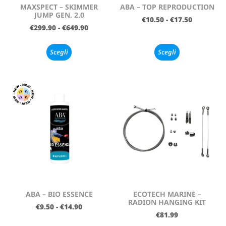
MAXSPECT – SKIMMER
ABA – TOP REPRODUCTION
JUMP GEN. 2.0
€
10.50
-
€
17.50
€
299.90
-
€
649.90
Scegli
Scegli
ABA – BIO ESSENCE
ECOTECH MARINE –
RADION HANGING KIT
€
9.50
-
€
14.90
€
81.99