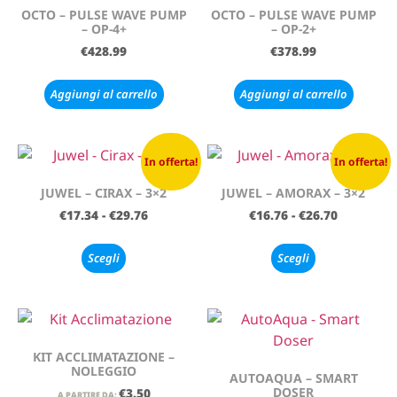
OCTO – PULSE WAVE PUMP
OCTO – PULSE WAVE PUMP
– OP-4+
– OP-2+
€
428.99
€
378.99
Aggiungi al carrello
Aggiungi al carrello
In offerta!
In offerta!
JUWEL – CIRAX – 3×2
JUWEL – AMORAX – 3×2
€
17.34
-
€
29.76
€
16.76
-
€
26.70
Scegli
Scegli
KIT ACCLIMATAZIONE –
NOLEGGIO
AUTOAQUA – SMART
DOSER
€
3.50
A PARTIRE DA: