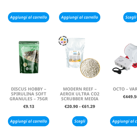
Aggiungi al carrello
Aggiungi al carrello
Scegli
DISCUS HOBBY –
MODERN REEF –
OCTO – VAR
SPIRULINA SOFT
AEROX ULTRA CO2
€
449.5
GRANULES – 75GR
SCRUBBER MEDIA
€
9.13
€
20.90
-
€
61.29
Aggiungi al carrello
Scegli
Aggiungi al c