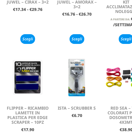
JUWEL – CIRAX – 3×2
JUWEL – AMORAX –
KIT
3×2
ACCLIMATAZ
€
17.34
-
€
29.76
NOLEGG
€
16.76
-
€
26.70
A PARTIRE DA:
/SETTIM
Scegli
Scegli
Scegli
FLIPPER – RICAMBIO
ISTA – SCRUBBER S
RED SEA –
LAMETTE IN
COLORATI 
€
6.70
PLASTICA PER EDGE
DOSOMETR
SCRAPER – 10PZ
4X3M
€
17.90
€
38.9