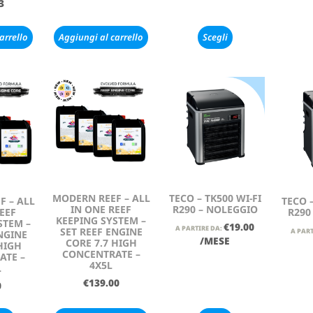
3
arrello
Aggiungi al carrello
Scegli
MODERN REEF – ALL
TECO – TK500 WI-FI
F – ALL
TECO –
IN ONE REEF
R290 – NOLEGGIO
EEF
R290
KEEPING SYSTEM –
STEM –
€
19.00
A PARTIRE DA:
SET REEF ENGINE
A PART
NGINE
/MESE
CORE 7.7 HIGH
HIGH
CONCENTRATE –
ATE –
4X5L
L
€
139.00
0