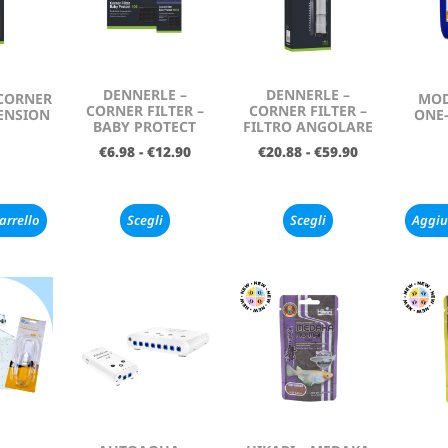
DENNERLE –
DENNERLE –
 CORNER
MOD
CORNER FILTER –
CORNER FILTER –
TENSION
ONE-
BABY PROTECT
FILTRO ANGOLARE
€
6.98
-
€
12.90
€
20.88
-
€
59.90
arrello
Scegli
Scegli
Aggiu