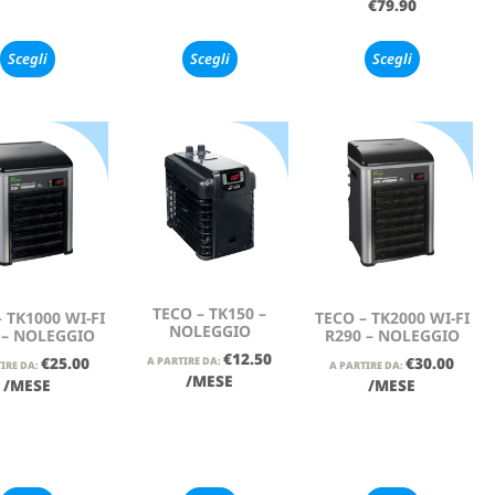
€
79.90
Scegli
Scegli
Scegli
TECO – TK150 –
 TK1000 WI-FI
TECO – TK2000 WI-FI
NOLEGGIO
 – NOLEGGIO
R290 – NOLEGGIO
€
12.50
€
25.00
€
30.00
A PARTIRE DA:
IRE DA:
A PARTIRE DA:
/MESE
/MESE
/MESE