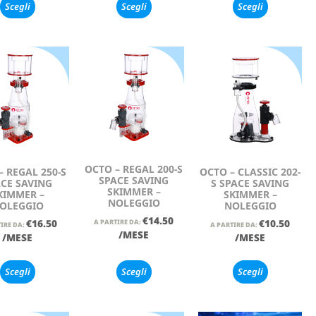
Scegli
Scegli
Scegli
OCTO – REGAL 200-S
– REGAL 250-S
OCTO – CLASSIC 202-
SPACE SAVING
CE SAVING
S SPACE SAVING
SKIMMER –
KIMMER –
SKIMMER –
NOLEGGIO
OLEGGIO
NOLEGGIO
€
14.50
€
16.50
€
10.50
A PARTIRE DA:
IRE DA:
A PARTIRE DA:
/MESE
/MESE
/MESE
Scegli
Scegli
Scegli