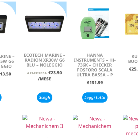
ECOTECH MARINE –
HANNA
RINE –
KU
RADION XR30W G6
INSTRUMENTS – HI-
15W G6
BUO
BLU – NOLEGGIO
736K – CHECKER
EGGIO
€
25
FOSFORO SCALA
€
23.50
13.50
A PARTIRE DA:
ULTRA BASSA – P
/MESE
E
€
131.99
Scegli
Leggi tutto