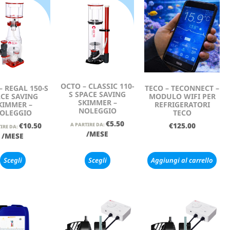
OCTO – CLASSIC 110-
– REGAL 150-S
TECO – TECONNECT –
S SPACE SAVING
CE SAVING
MODULO WIFI PER
SKIMMER –
KIMMER –
REFRIGERATORI
NOLEGGIO
OLEGGIO
TECO
€
5.50
€
10.50
€
125.00
A PARTIRE DA:
IRE DA:
/MESE
/MESE
Scegli
Scegli
Aggiungi al carrello