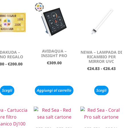
AVIDAQUA –
DAKUDA –
NEWA – LAMPADA DI
INSIGHT PRO
NO REGALO
RICAMBIO PER
MIRROR UVC
€
309.00
.00
-
€
200.00
€
24.83
-
€
26.43
Scegli
Aggiungi al carrello
Scegli