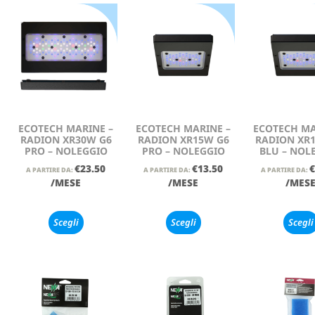
ECOTECH MARINE –
ECOTECH MARINE –
ECOTECH MA
RADION XR30W G6
RADION XR15W G6
RADION XR
PRO – NOLEGGIO
PRO – NOLEGGIO
BLU – NOL
€
23.50
€
13.50
€
A PARTIRE DA:
A PARTIRE DA:
A PARTIRE DA:
/MESE
/MESE
/MES
Scegli
Scegli
Scegli