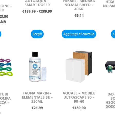
AUTOAQUA –
HIKARI – MEDAKA
HIKA
SMART DOSER
NO-MAI BREED –
IONE –
NO-MA
40GR
IO
€
189.99
-
€
289.99
€
6.14
€
3.50
ANA
Scegli
Aggiungi al carrello
L
FAUNA MARIN –
AQUAEL – MOBILE
 TUBI
D-D
ELEMENTALS SE –
ULTRASCAPE 90 –
POMPA
SO
250ML
90×60
ICA –
H2O
T
DOSO
€
21.99
€
189.90
0