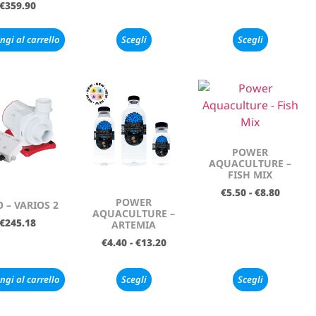
€
359.90
ngi al carrello
Scegli
Scegli
POWER
AQUACULTURE –
FISH MIX
€
5.50
-
€
8.80
POWER
 – VARIOS 2
AQUACULTURE –
€
245.18
ARTEMIA
€
4.40
-
€
13.20
ngi al carrello
Scegli
Scegli