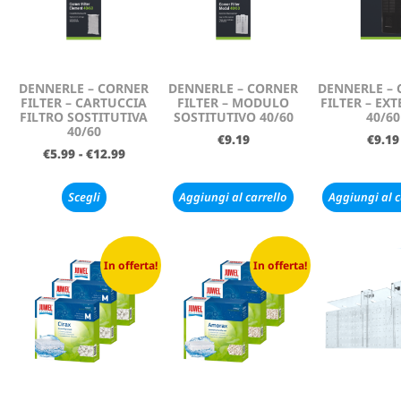
DENNERLE – CORNER
DENNERLE – CORNER
DENNERLE –
FILTER – CARTUCCIA
FILTER – MODULO
FILTER – EX
FILTRO SOSTITUTIVA
SOSTITUTIVO 40/60
40/60
40/60
€
9.19
€
9.19
€
5.99
-
€
12.99
Scegli
Aggiungi al carrello
Aggiungi al c
In offerta!
In offerta!