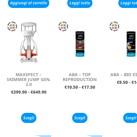
Aggiungi al carrello
Leggi tutto
Leggi tu
MAXSPECT –
ABA – TOP
ABA – BIO E
SKIMMER JUMP GEN.
REPRODUCTION
€
9.50
-
€
1
2.0
€
10.50
-
€
17.50
€
299.90
-
€
649.90
Scegli
Scegli
Scegli