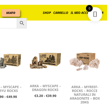
0
SHOP
CARRELLO
IL MIO ACCOUNT
B2B
USATO
ARKA – MYSCAPE –
 – MYSCAPE –
ARKA – MYREEF-
DRAGON ROCKS
RYU ROCKS
ROCKS – ROCCE
NATURALI IN
€
3.20
-
€
39.90
.90
-
€
49.90
ARAGONITE – BOX
20KG