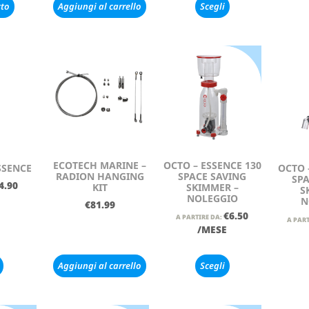
tto
Aggiungi al carrello
Scegli
ECOTECH MARINE –
OCTO – ESSENCE 130
SSENCE
OCTO 
RADION HANGING
SPACE SAVING
SPA
4.90
KIT
SKIMMER –
S
NOLEGGIO
N
€
81.99
€
6.50
A PARTIRE DA:
A PART
/MESE
Aggiungi al carrello
Scegli