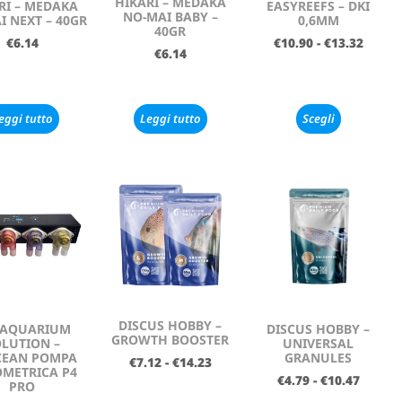
HIKARI – MEDAKA
RI – MEDAKA
EASYREEFS – DKI
NO-MAI BABY –
I NEXT – 40GR
0,6MM
40GR
€
6.14
€
10.90
-
€
13.32
€
6.14
eggi tutto
Leggi tutto
Scegli
DISCUS HOBBY –
 AQUARIUM
DISCUS HOBBY –
GROWTH BOOSTER
LUTION –
UNIVERSAL
CEAN POMPA
GRANULES
€
7.12
-
€
14.23
METRICA P4
€
4.79
-
€
10.47
PRO