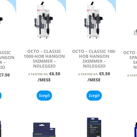
OCTO – CLASSIC
OCTO – CLASSIC 100-
ASSIC
OCTO 
1000-HOB HANGON
HOB HANGON
HANGON
SPA
SKIMMER –
SKIMMER –
R –
S
NOLEGGIO
NOLEGGIO
IO
N
€
6.50
€
5.50
€
7.50
A PARTIRE DA:
A PARTIRE DA:
A PART
/MESE
/MESE
E
Scegli
Scegli